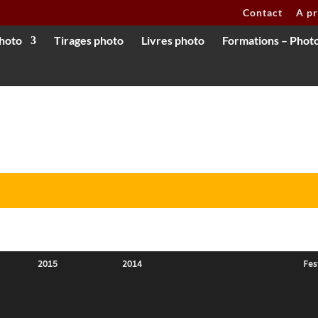
Contact
A p
hoto
Tirages photo
Livres photo
Formations – Phot
2015
2014
Fes