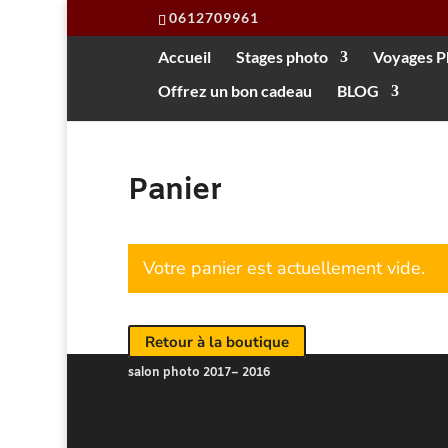
0612709961
Accueil
Stages photo
Voyages P
Offrez un bon cadeau
BLOG
Panier
Votre panier est actuellement vide.
Retour à la boutique
salon photo 2017
– 2016