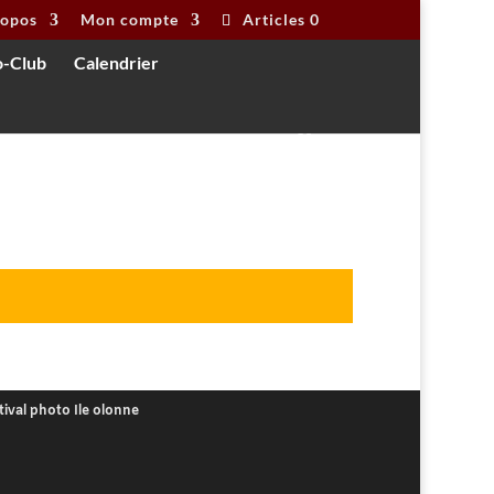
ropos
Mon compte
Articles 0
o-Club
Calendrier
tival photo Ile olonne