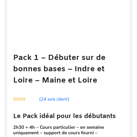
Pack 1 – Débuter sur de
bonnes bases – Indre et
Loire – Maine et Loire
(
24
avis client)
Noté
4.78
sur 5 basé
Le Pack idéal pour les débutants
sur
notations
client
2h30 + 4h – Cours particulier – en semaine
uniquement – support de cours fourni –