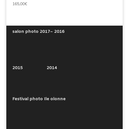
Note
165,00
€
de
5.00
sur 5
prix :
50,00€
à
salon photo 2017
– 2016
500,00€
2015
2014
Festival photo Ile olonne