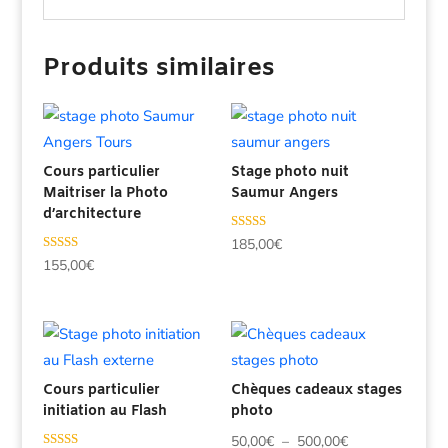
Produits similaires
Cours particulier
Stage photo nuit
Maitriser la Photo
Saumur Angers
d’architecture
Note
185,00
€
5.00
Note
155,00
€
sur 5
4.80
sur 5
Cours particulier
Chèques cadeaux stages
initiation au Flash
photo
Plage
50,00
€
–
500,00
€