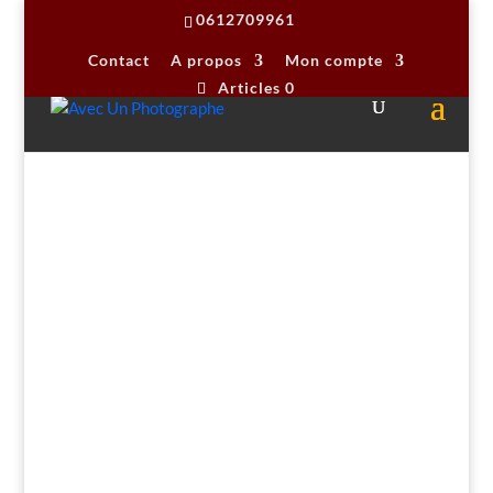
0612709961
Contact
A propos
Mon compte
Articles 0
Accueil
/
stages photo
/
Packs de cours photo
/ Pack 1
– Débuter sur de bonnes bases – Indre et Loire –
Maine et Loire