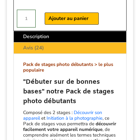
quantité
de
Ajouter au panier
Pack
1
-
Description
Débuter
sur
Avis (24)
de
bonnes
bases
Pack de stages photo débutants > le plus
-
populaire
Indre
et
"Débuter sur de bonnes
Loire
-
bases" notre Pack de stages
Maine
photo débutants
et
Loire
Composé des 2 stages :
Découvrir son
appareil
et
Initiation à la photographie
, ce
Pack de stages vous permettra de
découvrir
facilement votre appareil numérique
, de
comprendre aisément les termes techniques