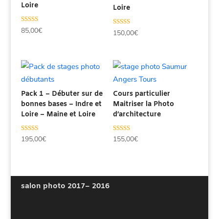
Loire
Loire
Note
85,00
€
Note
150,00
€
4.98
5.00
sur 5
sur 5
Pack 1 – Débuter sur de
Cours particulier
bonnes bases – Indre et
Maitriser la Photo
Loire – Maine et Loire
d’architecture
Note
Note
195,00
€
155,00
€
4.78
4.80
sur 5
sur 5
salon photo 2017
– 2016