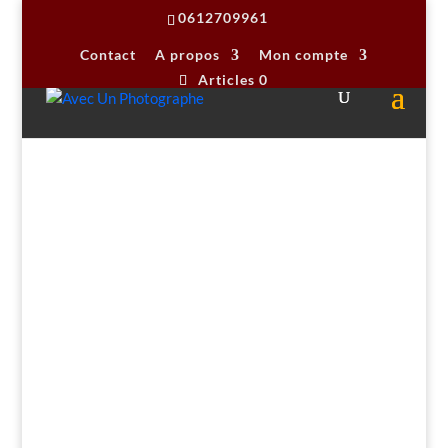
0612709961
Contact
A propos
Mon compte
Articles 0
Accueil
/
stages photo
/
Initiation et Perfectionnement
/ Stage Perfectionnement photo