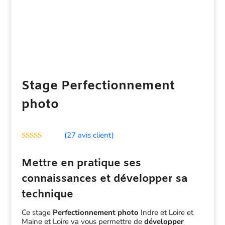
Stage Perfectionnement
photo
(
27
avis client)
Noté
5.00
sur 5 basé
Mettre en pratique ses
sur
notations
client
connaissances et développer sa
technique
Ce stage
Perfectionnement photo
Indre et Loire et
Maine et Loire va vous permettre de
développer