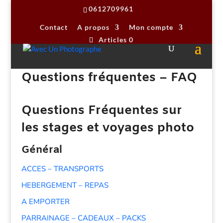
0612709961
Contact
A propos
Mon compte
Articles 0
Questions fréquentes – FAQ
Questions Fréquentes sur
les stages et voyages photo
Général
ACCES – TRANSPORTS
HEBERGEMENT – REPAS
A EMPORTER
PARRAINAGE – CADEAUX – PACKS