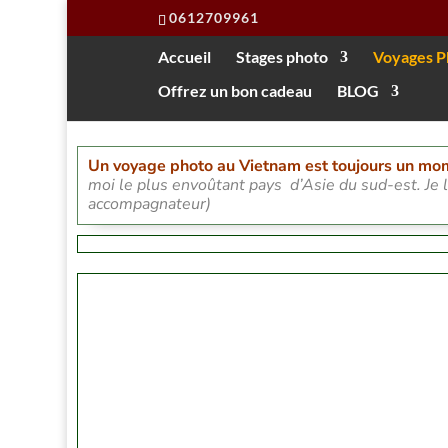
0612709961
Accueil
Stages photo
Voyages P
Offrez un bon cadeau
BLOG
Un voyage photo au Vietnam est toujours un mo
moi le plus envoûtant pays d’Asie du sud-est. Je 
accompagnateur)