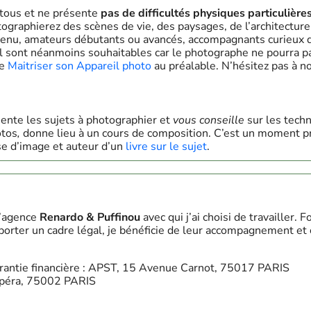
 tous et ne présente
pas de difficultés physiques particulière
tographierez des scènes de vie, des paysages, de l’architectur
nvenu, amateurs débutants ou avancés, accompagnants curieux 
l sont néanmoins souhaitables car le photographe ne pourra pa
ge
Maitriser son Appareil photo
au préalable. N’hésitez pas à n
ente les sujets à photographier et
vous conseille
sur les tech
otos
,
donne lieu à un cours de composition. C’est un moment pri
yse d’image et auteur d’un
livre sur le sujet
.
l’agence
Renardo & Puffinou
avec qui j’ai choisi de travailler.
porter un cadre légal, je bénéficie de leur accompagnement et 
antie financière : APST, 15 Avenue Carnot, 75017 PARIS
opéra, 75002 PARIS