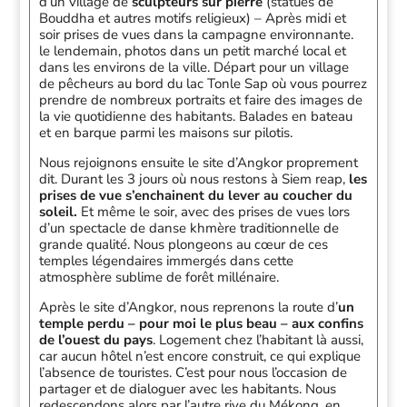
d’un village de
sculpteurs sur pierre
(statues de
Bouddha et autres motifs religieux) – Après midi et
soir prises de vues dans la campagne environnante.
le lendemain, photos dans un petit marché local et
dans les environs de la ville. Départ pour un village
de pêcheurs au bord du lac Tonle Sap où vous pourrez
prendre de nombreux portraits et faire des images de
la vie quotidienne des habitants. Balades en bateau
et en barque parmi les maisons sur pilotis.
Nous rejoignons ensuite le site d’Angkor proprement
dit. Durant les 3 jours où nous restons à Siem reap,
les
prises de vue s’enchainent du lever au coucher du
soleil.
Et même le soir, avec des prises de vues lors
d’un spectacle de danse khmère traditionnelle de
grande qualité. Nous plongeons au cœur de ces
temples légendaires immergés dans cette
atmosphère sublime de forêt millénaire.
Après le site d’Angkor, nous reprenons la route d’
un
temple perdu – pour moi le plus beau – aux confins
de l’ouest du pays
. Logement chez l’habitant là aussi,
car aucun hôtel n’est encore construit, ce qui explique
l’absence de touristes. C’est pour nous l’occasion de
partager et de dialoguer avec les habitants. Nous
redescendons alors par l’autre rive du Mékong, en