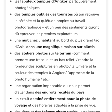
les
fabuleux temples d’Angkor
, particulièrement
photogéniques,
des
temples oubliés des touristes
où l’on retrouve
la sérénité et la quiétude propice au travail
photographique – et un peu des sentiments qu’ont
dû éprouver les premiers explorateurs,
une
nuit chez l’habitant
au bord du plus grand lac
d’Asie,
dans une magnifique maison sur pilotis,
des
ateliers photos sur le terrain
(comment
prendre une fresque et un bas relief / rendre la
rondeur des sculptures en photo / la lumière et la
couleur des temples à Angkor / l’approche de la
photo humaine / etc.)
une organisation impeccable qui nous permet
d’aller dans
des endroits reculés du pays,
un circuit
dessiné entièrement pour la photo de
voyage
et des horaires adaptés à la prise de vue,
des
sites et des thèmes photo variés,
architecture,