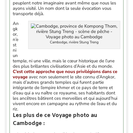
peuplent notre imaginaire avant même que nous les
ayons visité. Un nom dont la seule évocation vous
transporte déjà.
An
gk
or,
n’e
Cambodge, rivière Stung Treng
st
ni
un
temple, ni une ville, mais le cœur historique de l’une
des plus brillantes civilisations d’Asie et du monde.
C’est cette approche que nous privilégions dans ce
voyage
avec non seulement le site connu d’Angkor,
mais d’autres grands temples qui furent partie
intégrante de l’empire khmer et ce pays de terre et
d’eau qui a vu naître ce royaume, ses habitants dont
les ancêtres bâtirent ces merveilles et qui aujourd’hui
vivent encore en campagne au rythme de l’eau et du
riz.
Les plus de ce Voyage photo au
Cambodge :