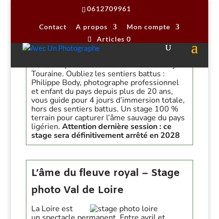
0612709961
Contact
A propos
Mon compte
Articles 0
Embarquez pour un
stage photo Val de
Loire
unique au cœur du Parc naturel Anjou
Touraine. Oubliez les sentiers battus :
Philippe Body, photographe professionnel
et enfant du pays depuis plus de 20 ans,
vous guide pour 4 jours d’immersion totale,
hors des sentiers battus. Un stage 100 %
terrain pour capturer l’âme sauvage du pays
ligérien.
Attention dernière session : ce
stage sera définitivement arrêté en 2028
L’âme du fleuve royal – Stage
photo Val de Loire
La Loire est
un spectacle permanent. Entre avril et