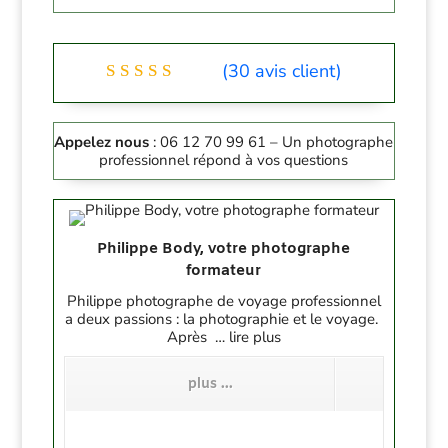
(
30
avis client)
Noté
5.00
sur
5 basé
Appelez nous
: 06 12 70 99 61 – Un photographe
sur
professionnel répond à vos questions
notations
client
Philippe Body, votre photographe
formateur
Philippe photographe de voyage professionnel
a deux passions : la photographie et le voyage.
Après … lire plus
plus ...