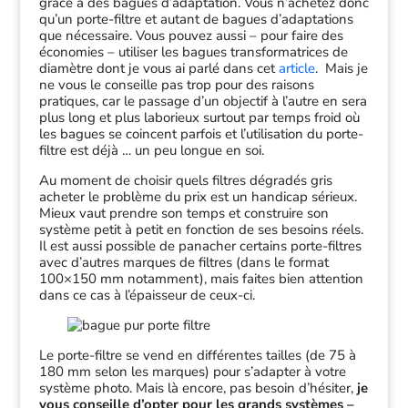
grâce à des bagues d’adaptation. Vous n’achetez donc
qu’un porte-filtre et autant de bagues d’adaptations
que nécessaire. Vous pouvez aussi – pour faire des
économies – utiliser les bagues transformatrices de
diamètre dont je vous ai parlé dans cet
article
. Mais je
ne vous le conseille pas trop pour des raisons
pratiques, car le passage d’un objectif à l’autre en sera
plus long et plus laborieux surtout par temps froid où
les bagues se coincent parfois et l’utilisation du porte-
filtre est déjà … un peu longue en soi.
Au moment de choisir quels filtres dégradés gris
acheter le problème du prix est un handicap sérieux.
Mieux vaut prendre son temps et construire son
système petit à petit en fonction de ses besoins réels.
Il est aussi possible de panacher certains porte-filtres
avec d’autres marques de filtres (dans le format
100×150 mm notamment), mais faites bien attention
dans ce cas à l’épaisseur de ceux-ci.
Le porte-filtre se vend en différentes tailles (de 75 à
180 mm selon les marques) pour s’adapter à votre
système photo. Mais là encore, pas besoin d’hésiter,
je
vous conseille d’opter pour les grands systèmes –