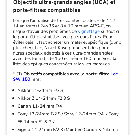
Objectifs ultra-grands angles (UGA) et
porte-filtres compatibles
Lorsque l’on utilise de très courtes focales – de 11 à
14 en format 24×36 et 8 à 10 mm en APS-C, on
risque d’avoir des problèmes de
vignettage
surtout si
le porte-filtre est utilisé avec plusieurs filtres. Pour
éviter cela, il faut acheter un matériel spécifique (donc
plus cher). Lee, Nisi et Kase proposent des porte-
filtres spéciaux adaptés à ces ultra-grands angles
avec des formats de 150 et même 180 mm. Voici la
liste des optiques concernées selon les marques.
* (1) Objectifs compatibles avec le porte-filtre
Lee
SW 150
mm :
Nikkor 14-24mm F/2.8
Nikkor Z 14-24mm F2.8 S
Canon 11-24 mm F/4
Sony 12-24mm F/2.8 / Sony 12-24mm F/4 / Sony
FE 14mm F1.8 GM
Sigma 14-24mm F/2.8 (Monture Canon & Nikon) /