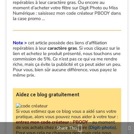
repérables à leur caractère gras. Ou encore au
moment d’acheter votre filtre sur Digit Photo ou Miss
Numérique : saisissez mon code créateur PBODY dans
la case promo …
Note >
cet article possède des liens d’affiliation
repérables à leur
caractère gras
. Si vous cliquez sur le
lien et achetez le produit présenté, nous touchons une
commission de 5%. Ce n’est pas ce qui va me rendre
riche, mais ça évite la publicité et ça peut aider un peu.
Pour vous, bien sûr aucune différence, vous payez le
même prix.
Aidez ce blog gratuitement
Si vous estimez que ce blog vous a aidé sans votre
pratique, alors vous pouvez nous aider à votre tour :
entrez mon code créateur :
PBODY
- au moment
de vos achats chez notre partenaire (
Digit-photo
).
Share This
Pour vous cela ne changera rien, mais cela nous