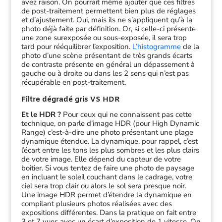
avez raison. On pourrait même ajouter que ces filtres
de post-traitement permettent bien plus de réglages
et d’ajustement. Oui, mais ils ne s’appliquent qu’à la
photo déjà faite par définition. Or, si celle-ci présente
une zone surexposée ou sous-exposée, il sera trop
tard pour rééquilibrer l’exposition.
L’histogramme
de la
photo d’une scène présentant de très grands écarts
de contraste présente en général un dépassement à
gauche ou à droite ou dans les 2 sens qui n’est pas
récupérable en post-traitement.
Filtre dégradé gris VS HDR
Et le HDR ?
Pour ceux qui ne connaissent pas cette
technique, on parle d’image HDR (pour High Dynamic
Range) c’est-à-dire une photo présentant une plage
dynamique étendue. La dynamique, pour rappel, c’est
l’écart entre les tons les plus sombres et les plus clairs
de votre image. Elle dépend du capteur de votre
boitier. Si vous tentez de faire une photo de paysage
en incluant le soleil couchant dans le cadrage, votre
ciel sera trop clair ou alors le sol sera presque noir.
Une image HDR permet d’étendre la dynamique en
compilant plusieurs photos réalisées avec des
expositions différentes. Dans la pratique on fait entre
3 et 7 vues avec un écart d’exposition de 1 vitesse. On