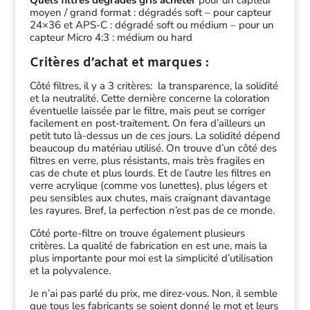
Quels filtres dégradés gris acheter
pour un capteur
moyen / grand format : dégradés soft – pour capteur
24×36 et APS-C : dégradé soft ou médium – pour un
capteur Micro 4:3 : médium ou hard
Critères d’achat et marques :
Côté filtres, il y a 3 critères: la transparence, la solidité
et la neutralité. Cette dernière concerne la coloration
éventuelle laissée par le filtre, mais peut se corriger
facilement en post-traitement. On fera d’ailleurs un
petit tuto là-dessus un de ces jours. La solidité dépend
beaucoup du matériau utilisé. On trouve d’un côté des
filtres en verre, plus résistants, mais très fragiles en
cas de chute et plus lourds. Et de l’autre les filtres en
verre acrylique (comme vos lunettes), plus légers et
peu sensibles aux chutes, mais craignant davantage
les rayures. Bref, la perfection n’est pas de ce monde.
Côté porte-filtre on trouve également plusieurs
critères. La qualité de fabrication en est une, mais la
plus importante pour moi est la simplicité d’utilisation
et la polyvalence.
Je n’ai pas parlé du prix, me direz-vous. Non, il semble
que tous les fabricants se soient donné le mot et leurs