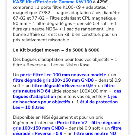
KASE Kit d’Entrée de Gamme KW100
à 429€
–
comprend : 1 porte filtre K100-K9 + adaptateur
magnétique 77/82 + bague adaptation à vis diamètre
67-82 et 77-82 + Filtre polarisant CPL magnétique
90 mm + 1 filtre dégradé gris – densité 0.9 soft + 1
filtre gris neutre ND64 + 1 sac de rangement. Une
bonne affaire car c’est un kit bien constitué, pour un
prix relativement raisonable.
Le Kit budget moyen – de 500€ à 600€
Des bagues d’adaptation pour tous vos objectifs + 1
filtre « Reverse » – Lee ou Nisi ou Kase
Un
porte filtre Lee 100 mm nouveau modèle
+ un
filtre dégradé gris 100×150 mm GND8
– densité 0,9
soft + un
filtre dégradé « Reverse » 0,9
+ un
filtre
gris neutre ND 64
Little stopper 100X100 mm +
des
bagues d’adaptation
pour tous vos objectifs +
1 jeu
de bouchons pour objectifs
+ 1
étui de protection
Lee – 10 filtres
Disponible en NiSi également et pour un prix
légèrement inférieur :
Porte filtre V7
+
filtre dégradé
gris 100×150 mm GND8
– densité 0,9 soft + un
filtre
dégradé « Reverse » 0,9
+ un
filtre gris neutre ND