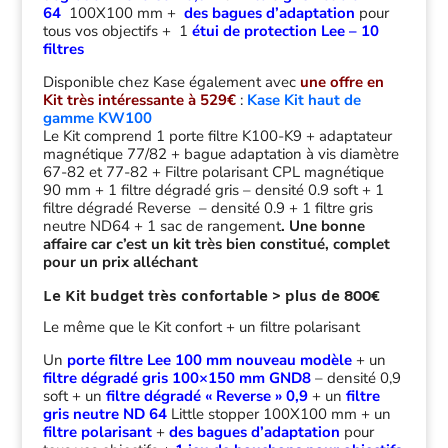
64
100X100 mm +
des bagues d’adaptation
pour
tous vos objectifs + 1
étui de protection Lee – 10
filtres
Disponible chez Kase également avec
une offre en
Kit très intéressante à 529€
:
Kase Kit haut de
gamme KW100
Le Kit comprend 1 porte filtre K100-K9 + adaptateur
magnétique 77/82 + bague adaptation à vis diamètre
67-82 et 77-82 + Filtre polarisant CPL magnétique
90 mm + 1 filtre dégradé gris – densité 0.9 soft + 1
filtre dégradé Reverse – densité 0.9 + 1 filtre gris
neutre ND64 + 1 sac de rangement
. Une bonne
affaire car c’est un kit très bien constitué, complet
pour un prix alléchant
Le Kit budget très confortable > plus de 800€
Le même que le Kit confort + un filtre polarisant
Un
porte filtre Lee 100 mm nouveau modèle
+ un
filtre dégradé gris 100×150 mm GND8
– densité 0,9
soft + un
filtre dégradé « Reverse » 0,9
+ un
filtre
gris neutre ND 64
Little stopper 100X100 mm + un
filtre polarisant
+
des bagues d’adaptation
pour