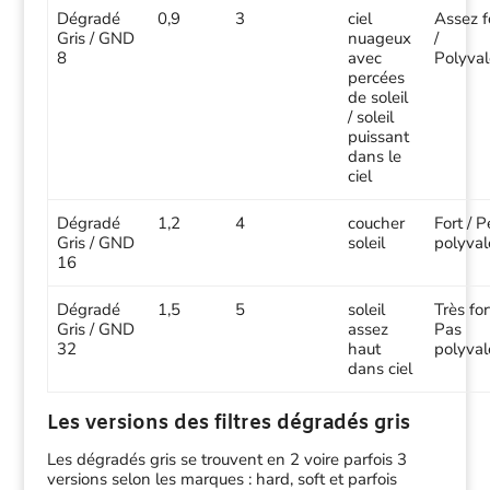
Dégradé
0,9
3
ciel
Assez f
Gris / GND
nuageux
/
8
avec
Polyval
percées
de soleil
/ soleil
puissant
dans le
ciel
Dégradé
1,2
4
coucher
Fort / 
Gris / GND
soleil
polyval
16
Dégradé
1,5
5
soleil
Très for
Gris / GND
assez
Pas
32
haut
polyval
dans ciel
Les versions des filtres dégradés gris
Les dégradés gris se trouvent en 2 voire parfois 3
versions selon les marques : hard, soft et parfois