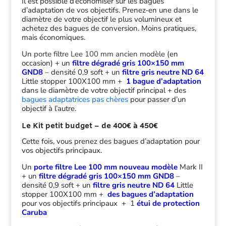
Il est possible d’économiser sur les bagues
d’adaptation de vos objectifs. Prenez-en une dans le
diamètre de votre objectif le plus volumineux et
achetez des bagues de conversion. Moins pratiques,
mais économiques.
Un
porte filtre Lee 100 mm ancien modèle
(en
occasion) + un
filtre dégradé gris 100×150 mm
GND8
– densité 0,9 soft + un
filtre gris neutre ND 64
Little stopper 100X100 mm +
1 bague d’adaptation
dans le diamètre de votre objectif principal + des
bagues adaptatrices pas chères
pour passer d’un
objectif à l’autre.
Le Kit petit budget – de 400€ à 450€
Cette fois, vous prenez des bagues d’adaptation pour
vos objectifs principaux.
Un
porte filtre Lee 100 mm nouveau modèle
Mark II
+ un
filtre dégradé gris 100×150 mm GND8
–
densité 0,9 soft + un
filtre gris neutre ND 64
Little
stopper 100X100 mm +
des bagues d’adaptation
pour vos objectifs principaux + 1
étui de protection
Caruba