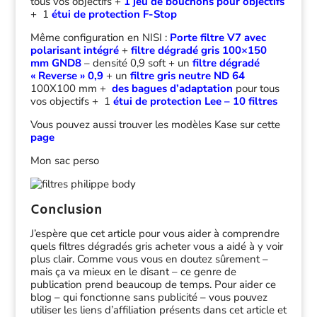
tous vos objectifs +
1 jeu de bouchons pour objectifs
+ 1
étui de protection F-Stop
Même configuration en NISI :
Porte filtre V7 avec
polarisant intégré
+
filtre dégradé gris 100×150
mm GND8
– densité 0,9 soft + un
filtre
dégradé
« Reverse » 0,9
+ un
filtre gris neutre ND 64
100X100 mm +
des bagues d’adaptation
pour tous
vos objectifs + 1
étui de protection Lee – 10 filtres
Vous pouvez aussi trouver les modèles Kase sur cette
page
Mon sac perso
Conclusion
J’espère que cet article pour vous aider à comprendre
quels filtres dégradés gris acheter vous a aidé à y voir
plus clair. Comme vous vous en doutez sûrement –
mais ça va mieux en le disant – ce genre de
publication prend beaucoup de temps. Pour aider ce
blog – qui fonctionne sans publicité – vous pouvez
utiliser les liens d’affiliation présents dans cet article et