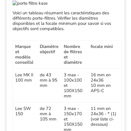
Voici un tableau résumant les caractéristiques des
différents porte-filtres. Vérifier les diamètres
disponibles et la focale minimum pour savoir si vos
objectifs sont compatibles.
Marque
Diamètre
Nombre
focale mini
et
objectif
de filtres
modèle
et
conseillé
diamètre
Lee MK II
de 43
3 max -
16 mm en
100 mm
mm à 95
100x100
24x36
mm
et
10 mm en
100X150
APS-C
mm
Lee SW
de 72
3 max -
11 mm en
150
mm à
150x170
24x36 - * (1)
105 mm
et
(voir liste ci-
150X150
dessous)
mm