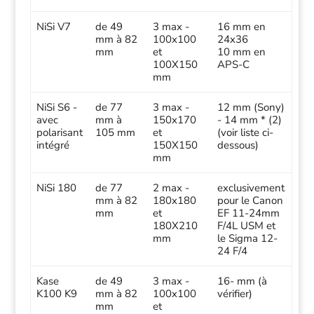
NiSi V7
de 49
3 max -
16 mm en
mm à 82
100x100
24x36
mm
et
10 mm en
100X150
APS-C
mm
NiSi S6 -
de 77
3 max -
12 mm (Sony)
avec
mm à
150x170
- 14 mm * (2)
polarisant
105 mm
et
(voir liste ci-
intégré
150X150
dessous)
mm
NiSi 180
de 77
2 max -
exclusivement
mm à 82
180x180
pour le Canon
mm
et
EF 11-24mm
180X210
F/4L USM et
mm
le Sigma 12-
24 F/4
Kase
de 49
3 max -
16- mm (à
K100 K9
mm à 82
100x100
vérifier)
mm
et