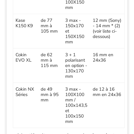
100X150
mm
Kase
de 77
3 max -
12 mm (Sony)
K150 K9
mm à
150x170
- 14 mm * (2)
105 mm
et
(voir liste ci-
150X150
dessous)
mm
Cokin
de 62
3 + 1
16 mm en
EVO XL
mm à
polarisant
24x36
115 mm
en option -
130x170
mm
Cokin NX
de 49
3 max -
de 12 à 16
Séries
mm à 95
100X100
mm en 24x36
mm
mm /
100x143,5
et
100x150
mm