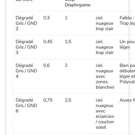
Diaphrgame
Dégradé
0,3
1
ciel
Faible -
Gris / GND
nuageux
Trop lé
2
trop clair
Dégradé
0,45
1,5
ciel
Un peu
Gris / GND
nuageux
léger
3
trop clair
Dégradé
0,6
2
ciel
Bien po
Gris / GND
nuageux
débuter
4
avec
léger e
zones
Polyval
blanches
Dégradé
0,75
2,5
ciel
Assez f
Gris / GND
nuageux
6
avec
éclaircies
/ coucher
soleil