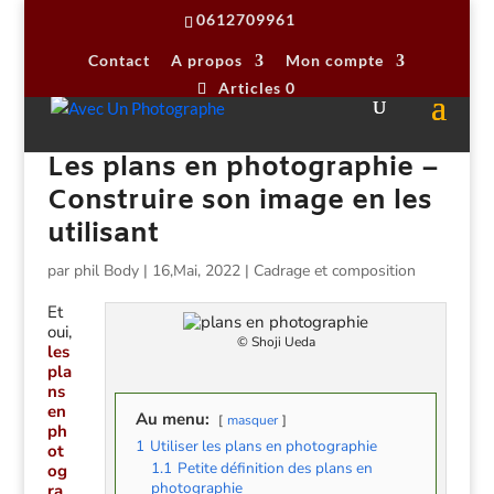
0612709961
Contact
A propos
Mon compte
Articles 0
Les plans en photographie –
Construire son image en les
utilisant
par
phil Body
|
16,Mai, 2022
|
Cadrage et composition
Et
oui,
© Shoji Ueda
les
pla
ns
en
Au menu:
masquer
ph
1
Utiliser les plans en photographie
ot
1.1
Petite définition des plans en
og
photographie
ra