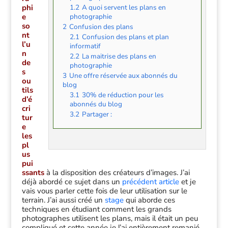
phi
1.2
A quoi servent les plans en
e
photographie
so
2
Confusion des plans
nt
2.1
Confusion des plans et plan
l’u
informatif
n
2.2
La maitrise des plans en
de
photographie
s
3
Une offre réservée aux abonnés du
ou
blog
tils
3.1
30% de réduction pour les
d’é
abonnés du blog
cri
3.2
Partager :
tur
e
les
pl
us
pui
ssants
à la disposition des créateurs d’images. J’ai
déjà abordé ce sujet dans un
précédent article
et je
vais vous parler cette fois de leur utilisation sur le
terrain. J’ai aussi créé un
stage
qui aborde ces
techniques en étudiant comment les grands
photographes utilisent les plans, mais il était un peu
compliqué et cette année je l’ai entièrement remanié