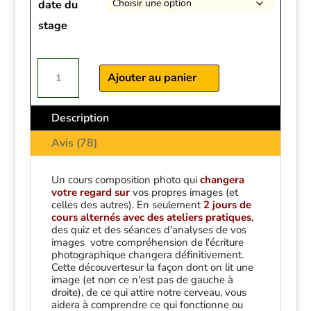
date du
stage
quantité
de
Ajouter au panier
Apprendre
la
Grammaire
Description
de
l'image
Avis (78)
Un cours composition photo qui
changera
votre regard sur
vos propres images (et
celles des autres). En seulement
2 jours de
cours alternés avec des ateliers pratiques
,
des quiz et des séances d'analyses de vos
images votre compréhension de l'écriture
photographique changera définitivement.
Cette découvertesur la façon dont on lit une
image (et non ce n'est pas de gauche à
droite), de ce qui attire notre cerveau, vous
aidera à comprendre ce qui fonctionne ou