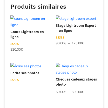
Produits similaires
Stage Lightroom Expert
– en ligne
Cours Lightroom en
ligne
Note
Plage
90,00
€
–
175,00
€
4.89
sur 5
Note
de
320,00
€
5.00
sur 5
prix :
90,00€
à
Écrire ses photos
175,00€
Chèques cadeaux stages
photo
Note
5.00
sur 5
Plage
50,00
€
–
500,00
€
de
prix :