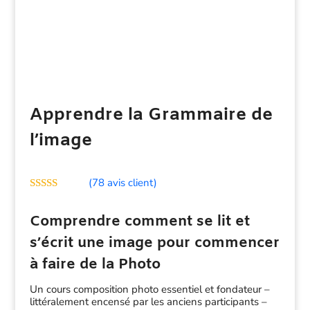
Apprendre la Grammaire de
l’image
(
78
avis client)
Noté
4.97
sur 5 basé
Comprendre comment se lit et
sur
notations
client
s’écrit une image pour commencer
à faire de la Photo
Un cours composition photo essentiel et fondateur –
littéralement encensé par les anciens participants –