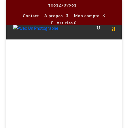
0612709961
Contact
A propos
Mon compte
Articles 0
Accueil
/
stages photo
/
Cadrage et composition
/
Apprendre la Grammaire de l’image