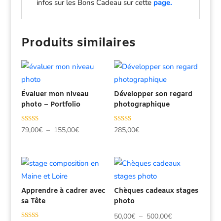
infos sur les Bons Cadeau sur cette
page.
Produits similaires
Évaluer mon niveau
Développer son regard
photo – Portfolio
photographique
Note
Note
Plage
79,00
€
–
155,00
€
285,00
€
5.00
5.00
sur 5
sur 5
de
prix :
79,00€
à
Apprendre à cadrer avec
Chèques cadeaux stages
155,00€
sa Tête
photo
Plage
50,00
€
–
500,00
€