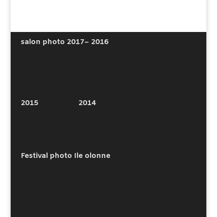
Note
de
5.00
sur 5
prix :
50,00€
salon photo 2017
– 2016
à
500,00€
2015
2014
Festival photo Ile olonne