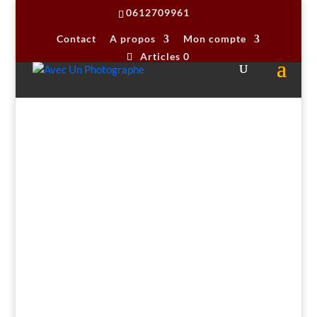
0612709961
Contact
A propos
Mon compte
Articles 0
Accueil
/
stages photo
/
Cadrage et composition
/
Créer un reportage photo – Anjou Vélo Vintage