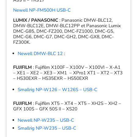
A99 II – TR917
Newell NP-FM500H USB-C
LUMIX / PANASONIC
:
Panasonic DMW-BLC12,
DMW-BLC12E, DMW-BLC12PP et Panasonic Lumix
DMC-G85, DMC-FZ200, DMC-FZ1000, DMC-G5,
DMC-G6, DMC-G7, DMC-GH2, DMC-GX8, DMC-
FZ300K.
Newell DMW-BLC 12
:
FUJIFILM
:
Fujifilm X100F – X100V – X100VI – X-A1
– XE1 – XE2 – XE3 – XM1 – XPro1 XT1 – XT2 – XT3
– HS30EXR – HS35EXR – HS50EXR
Smallrig NP-W126 – W126S – USB-C
FUJIFILM
:
Fujifilm XT5 – XT4 – XT5 – XH2S – XH2 –
GFX 100S – GFX 50S II – XS
20
Newell NP-W235 – USB-C
Smallrig NP-W235 – USB-C