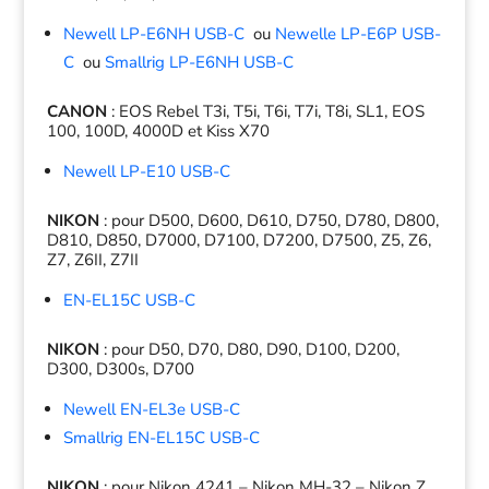
Newell LP-E6NH USB-C
ou
Newelle LP-E6P USB-
C
ou
Smallrig LP-E6NH USB-C
CANON
: EOS Rebel T3i, T5i, T6i, T7i, T8i, SL1, EOS
100, 100D, 4000D et Kiss X70
Newell LP-E10 USB-C
NIKON
: pour D500, D600, D610, D750, D780, D800,
D810, D850, D7000, D7100, D7200, D7500, Z5, Z6,
Z7, Z6II, Z7II
EN-EL15C USB-C
NIKON
: pour D50, D70, D80, D90, D100, D200,
D300, D300s, D700
Newell EN-EL3e USB-C
Smallrig EN-EL15C USB-C
NIKON
: pour Nikon 4241 – Nikon MH-32 – Nikon Z