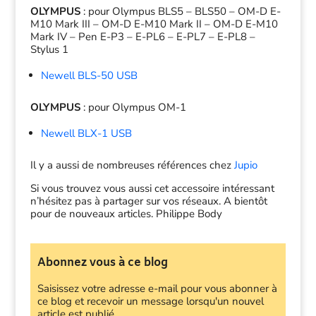
OLYMPUS
: pour
Olympus BLS5 – BLS50 – OM-D E-
M10 Mark III – OM-D E-M10 Mark II – OM-D E-M10
Mark IV –
Pen E-P3 – E-PL6 – E-PL7 – E-PL8 –
Stylus 1
Newell BLS-50 USB
OLYMPUS
: pour
Olympus OM-1
Newell BLX-1 USB
Il y a aussi de nombreuses références chez
Jupio
Si vous trouvez vous aussi cet accessoire intéressant
n’hésitez pas à partager sur vos réseaux. A bientôt
pour de nouveaux articles. Philippe Body
Abonnez vous à ce blog
Saisissez votre adresse e-mail pour vous abonner à
ce blog et recevoir un message lorsqu'un nouvel
article est publié