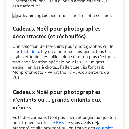
Christmas ou pas ? Je n’ai pas d’action chez eux, I
can’t afford it !
Cadeaux Noël pour photographes
décontractés (et réchauffés)
Une sélection de tee-shirts pour photographes sur le
site
Tostadora
. Il y en a pour tous les gouts, tous les
styles et toutes les tailles bien sûr et en plus c’est pas
trop cher. Mention spéciale pour le « J’ai un gros
engin » en bas à droite… Fallait oser, ils l’ont fait.
Monpréfér reste « What the F? » Aux alentours de
20€
Cadeaux Noël pour photographes
d’enfants ou … grands enfants eux-
mêmes
Voilà des cadeaux Noël pas chers et originaux que l’on
peut trouver sur le site
Etsy
. Je vous avais déjà
présenté ce site amusant où l’on trouve des
courroies