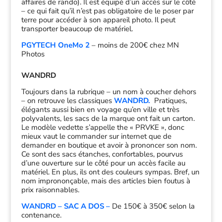
affaires de rando). Il est équipé d’un accès sur le côté
– ce qui fait qu’il n’est pas obligatoire de le poser par
terre pour accéder à son appareil photo. Il peut
transporter beaucoup de matériel.
PGYTECH OneMo 2
– moins de 200€ chez MN
Photos
WANDRD
Toujours dans la rubrique – un nom à coucher dehors
– on retrouve les classiques
WANDRD.
Pratiques,
élégants aussi bien en voyage qu’en ville et très
polyvalents, les sacs de la marque ont fait un carton.
Le modèle vedette s’appelle the « PRVKE », donc
mieux vaut le commander sur internet que de
demander en boutique et avoir à prononcer son nom.
Ce sont des sacs étanches, confortables, pourvus
d’une ouverture sur le côté pour un accès facile au
matériel. En plus, ils ont des couleurs sympas. Bref, un
nom imprononçable, mais des articles bien foutus à
prix raisonnables.
WANDRD – SAC A DOS –
De 150€ à 350€ selon la
contenance.