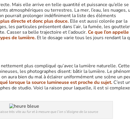
ecte. Mais elle arrive en telle quantité et puissance qu’elle se
ments atmosphériques ou terrestres. La mer, l’eau, les nuages, 
on pourrait prolonger indéfiniment la liste des éléments
 plus directe et donc plus douce.
Elle est aussi colorée par la
ges, les particules présentent dans l’air, la fumée, les gouttele
e. Casser sa belle trajectoire et l’adoucir.
Ce que l’on appelle
types de lumière.
Et le dosage varie tous les jours rendant la q
t nettement plus compliqué qu’avec la lumière naturelle. Cette
umineuses, les photographes disent: bâtir la lumière. Le phéno
sh on aura bien du mal à éclairer uniformément une scène un pe
ué lorsque la source lumineuse est proche du sujet.
C’est u
es de studio. Voici la raison pour laquelle, il est si complexe
 baisse très vite au fur et à mesure que l’on s’éloigne de la source