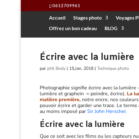
0612709961
Accueil
Stages photo
Voyages P
Offrez un bon cadeau
BLOG
Écrire avec la lumière
par
phil Body
|
15,Jan, 2018
|
Technique photo
Photographie signifie écrire avec la lumière 
lumière et graphein = peindre, écrire).
La lu
matière première,
notre encre, nos couleurs.
pouvoir écrire et garder une trace. Le terme 
au moins imposé par
Sir John Herschel
Écrire avec la lumière
Que ce soit avec les films ou les capteurs 