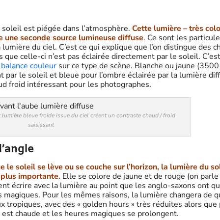
 soleil est piégée dans l’atmosphère.
Cette lumière – très col
me une seconde source lumineuse diffuse
.
Ce sont les particul
lumière du ciel. C’est ce qui explique que l’on distingue des 
que celle-ci n’est pas éclairée directement par le soleil. C’es
e
balance couleur
sur ce type de scène. Blanche ou jaune (3500
par le soleil et bleue pour l’ombre éclairée par la lumière dif
ud froid intéressant pour les photographes.
lumière bleue froide issue du ciel créent un contraste chaud / froid
saisissant
d’angle
 le soleil se lève ou se couche sur l’horizon, la lumière du sol
 plus importante.
Elle se colore de jaune et de rouge (on parle
t écrire avec la lumière au point que les anglo-saxons ont qua
s magiques. Pour les mêmes raisons, la lumière changera de q
aux tropiques, avec des « golden hours » très réduites alors que
e est chaude et les heures magiques se prolongent.