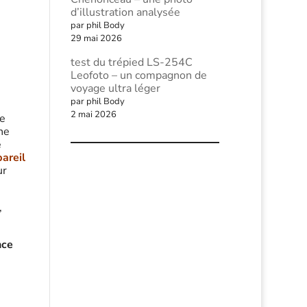
d’illustration analysée
par phil Body
29 mai 2026
test du trépied LS-254C
Leofoto – un compagnon de
voyage ultra léger
par phil Body
2 mai 2026
le
ne
e
pareil
ur
,
nce