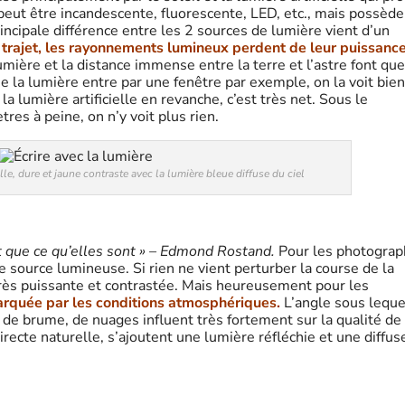
 peut être incandescente, fluorescente, LED, etc., mais possède
ncipale différence entre les 2 sources de lumière vient d’un
 trajet, les rayonnements lumineux perdent de leur puissance
lumière et la distance immense entre la terre et l’astre font que
e la lumière entre par une fenêtre par exemple, on la voit bien
a lumière artificielle en revanche, c’est très net. Sous le
res à peine, on n’y voit plus rien.
elle, dure et jaune contraste avec la lumière bleue diffuse du ciel
nt que ce qu’elles sont » – Edmond Rostand.
Pour les photograp
le source lumineuse. Si rien ne vient perturber la course de la
 très puissante et contrastée. Mais heureusement pour les
marquée par les conditions atmosphériques.
L’angle sous leque
, de brume, de nuages influent très fortement sur la qualité de 
irecte naturelle, s’ajoutent une lumière réfléchie et une diffus