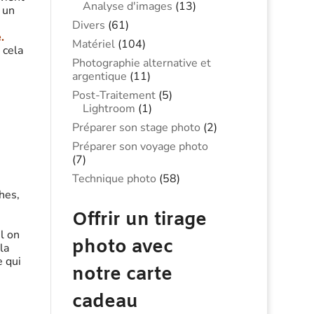
Analyse d'images
(13)
 un
Divers
(61)
.
Matériel
(104)
 cela
Photographie alternative et
argentique
(11)
Post-Traitement
(5)
Lightroom
(1)
Préparer son stage photo
(2)
Préparer son voyage photo
(7)
Technique photo
(58)
hes,
Offrir un tirage
l on
photo avec
la
e qui
notre carte
cadeau