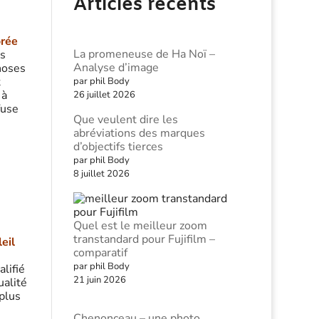
Articles récents
orée
La promeneuse de Ha Noï –
es
Analyse d’image
choses
t
par phil Body
 à
26 juillet 2026
fuse
Que veulent dire les
abréviations des marques
d’objectifs tierces
par phil Body
8 juillet 2026
Quel est le meilleur zoom
transtandard pour Fujifilm –
eil
comparatif
par phil Body
lifié
21 juin 2026
ualité
 plus
Chenonceau – une photo