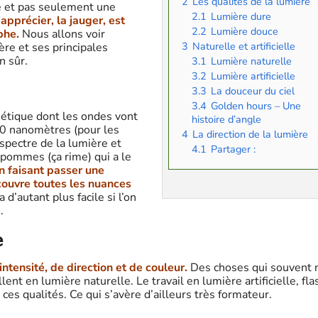
2
Les qualités de la lumière
re et pas seulement une
2.1
Lumière dure
apprécier, la jauger, est
2.2
Lumière douce
phe.
Nous allons voir
3
Naturelle et artificielle
ère et ses principales
n sûr.
3.1
Lumière naturelle
3.2
Lumière artificielle
3.3
La douceur du ciel
3.4
Golden hours – Une
étique dont les ondes vont
histoire d’angle
00 nanomètres (pour les
4
La direction de la lumière
spectre de la lumière et
4.1
Partager :
 pommes (ça rime) qui a le
n faisant passer une
couvre toutes les nuances
a d’autant plus facile si l’on
.
e
intensité, de direction et de couleur.
Des choses qui souvent 
ent en lumière naturelle. Le travail en lumière artificielle, fla
ces qualités. Ce qui s’avère d’ailleurs très formateur.