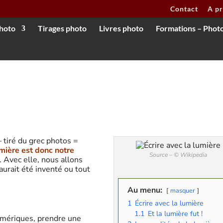
Contact
A p
hoto
Tirages photo
Livres photo
Formations – Phot
– tiré du grec photos =
mière est donc notre
Source – © Wikipedia
 Avec elle, nous allons
aurait été inventé ou tout
Au menu:
masquer
1
Écrire avec la lumière
1.1
Et la lumière fut !
numériques, prendre une