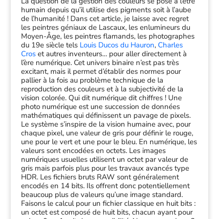
La question de la gestion des couleurs se pose à l’être
humain depuis qu’il utilise des pigments soit à l’aube
de l’humanité ! Dans cet article, je laisse avec regret
les peintres géniaux de Lascaux, les enlumineurs du
Moyen-Âge, les peintres flamands, les photographes
du 19e siècle tels
Louis Ducos du Hauron
,
Charles
Cros
et autres inventeurs… pour aller directement à
l’ère numérique. Cet univers binaire n’est pas très
excitant, mais il permet d’établir des normes pour
pallier à la fois au problème technique de la
reproduction des couleurs et à la subjectivité de la
vision colorée. Qui dit numérique dit chiffres ! Une
photo numérique est une succession de données
mathématiques qui définissent un pavage de pixels.
Le système s’inspire de la vision humaine avec, pour
chaque pixel, une valeur de gris pour définir le rouge,
une pour le vert et une pour le bleu. En numérique, les
valeurs sont encodées en octets. Les images
numériques usuelles utilisent un octet par valeur de
gris mais parfois plus pour les travaux avancés type
HDR. Les fichiers bruts RAW sont généralement
encodés en 14 bits. Ils offrent donc potentiellement
beaucoup plus de valeurs qu’une image standard.
Faisons le calcul pour un fichier classique en huit bits :
un octet est composé de huit bits, chacun ayant pour