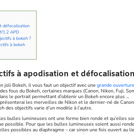
t défocalisation
 f/1.2 APD
jectifs à bokeh ?
ctifs à bokeh
tifs à apodisation et défocalisatio
un joli Bokeh, il vous faut un objectif avec une
grande ouvertur
a des fous du Bokeh, certaines marques (Canon, Nikon, Fuji, Son
dans le portrait permettant d’obtenir un Bokeh encore plus …
 présenterai les merveilles de Nikon et le dernier-né de Canon
eh des objectifs varie d’un modèle à l’autre.
es bulles lumineuses ont une forme bien ronde et qu’elles so
ue possible. Pour que les bulles lumineuses soient aussi rond
amelles possibles au diaphragme – car sinon une fois ouvert au li