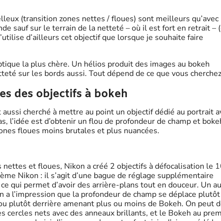
leux (transition zones nettes / floues) sont meilleurs qu’avec 
e sauf sur le terrain de la netteté – où il est fort en retrait – 
utilise d’ailleurs cet objectif que lorsque je souhaite faire
optique la plus chère. Un hélios produit des images au bokeh
eté sur les bords aussi. Tout dépend de ce que vous cherchez
es des objectifs à bokeh
aussi cherché à mettre au point un objectif dédié au portrait a
s, l’idée est d’obtenir un flou de profondeur de champ et boke
zones floues moins brutales et plus nuancées.
 nettes et floues, Nikon a créé 2 objectifs à défocalisation le
1
tème Nikon : il s’agit d’une bague de réglage supplémentaire
 ce qui permet d’avoir des arrière-plans tout en douceur. Un a
’on a l’impression que la profondeur de champ se déplace plutôt
nt ou plutôt derrière amenant plus ou moins de Bokeh. On peut 
es cercles nets avec des anneaux brillants, et le Bokeh au prem