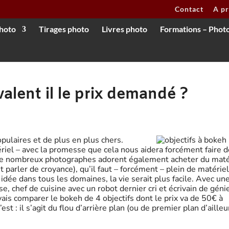
Contact
A p
hoto
Tirages photo
Livres photo
Formations – Phot
valent il le prix demandé ?
pulaires et de plus en plus chers.
riel – avec la promesse que cela nous aidera forcément faire d
 de nombreux photographes adorent également acheter du maté
 parler de croyance), qu’il faut – forcément – plein de matérie
 idée dans tous les domaines, la vie serait plus facile. Avec un
e, chef de cuisine avec un robot dernier cri et écrivain de géni
 vais comparer le bokeh de 4 objectifs dont le prix va de 50€ à
t : il s’agit du flou d’arrière plan (ou de premier plan d’ailleu