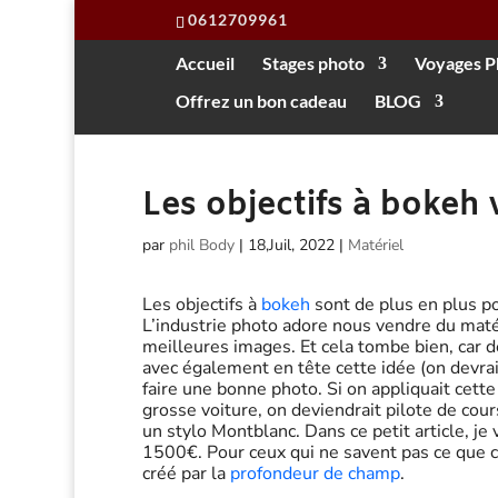
0612709961
Accueil
Stages photo
Voyages P
Offrez un bon cadeau
BLOG
Les objectifs à bokeh 
par
phil Body
|
18,Juil, 2022
|
Matériel
Les objectifs à
bokeh
sont de plus en plus po
L’industrie photo adore nous vendre du maté
meilleures images. Et cela tombe bien, car
avec également en tête cette idée (on devrait
faire une bonne photo. Si on appliquait cette
grosse voiture, on deviendrait pilote de cours
un stylo Montblanc. Dans ce petit article, je
1500€. Pour ceux qui ne savent pas ce que c’es
créé par la
profondeur de champ
.