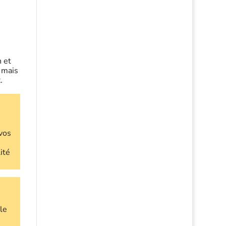
n et
 mais
.
vos
ité
le