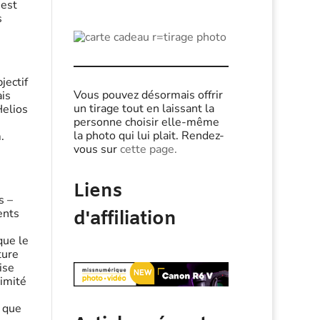
 est
s
jectif
Vous pouvez désormais offrir
ais
un tirage tout en laissant la
Helios
personne choisir elle-même
la photo qui lui plait. Rendez-
.
vous sur
cette page.
Liens
s –
ents
d'affiliation
que le
ture
ise
limité
, que