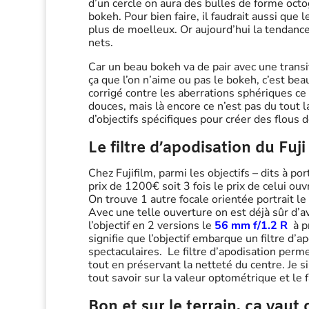
d’un cercle on aura des bulles de forme oct
bokeh. Pour bien faire, il faudrait aussi que
plus de moelleux. Or aujourd’hui la tendance
nets.
Car un beau bokeh va de pair avec une transi
ça que l’on n’aime ou pas le bokeh, c’est bea
corrigé contre les aberrations sphériques ce
douces, mais là encore ce n’est pas du tout la
d’objectifs spécifiques pour créer des flou
Le filtre d’apodisation du Fu
Chez Fujifilm, parmi les objectifs – dits à po
prix de 1200€ soit 3 fois le prix de celui o
On trouve 1 autre focale orientée portrait
Avec une telle ouverture on est déjà sûr d’a
l’objectif en 2 versions le
56 mm f/1.2 R
à p
signifie que l’objectif embarque un filtre d’a
spectaculaires. Le filtre d’apodisation per
tout en préservant la netteté du centre. Je s
tout savoir sur la valeur optométrique et le 
Bon et sur le terrain, ça vaut