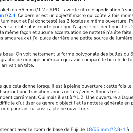
okeh du 56 mm f/1.2 r APD – avec le filtre d’apodisation à son
m f/2.4
. Ce dernier est un objectif macro qui coûte 2 fois moin
lumineux et j’ai donc testé les 2 focales à même ouverture. P
avec la focale plus courte pour que l’aspect soit identique. Les 
 même façon et aucune accentuation de netteté n’a été faite.
es amoureux et j’ai placé derrière une petite source de lumière
 beau. On voit nettement la forme polygonale des bulles du 
hotographe de mariage américain qui avait comparé le bokeh de t
arrivait en tête.
 que cela donne lorsqu’il est à pleine ouverture : cette fois le
t surtout une transition zones nettes / zones floues très
ent carrément. Oui mais il est à f/1.2. Une ouverture à laque
fficile d’utiliser ce genre d’objectif et la netteté générale en p
 mm pourtant lui aussi à pleine ouverture.
ntenant avec le zoom de base de Fuji, le
18/55 mm f/2.8-4
à