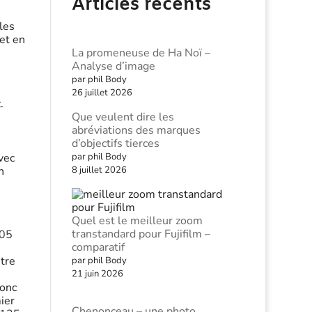
Articles récents
les
(et en
La promeneuse de Ha Noï –
Analyse d’image
par phil Body
26 juillet 2026
.
Que veulent dire les
abréviations des marques
d’objectifs tierces
par phil Body
vec
8 juillet 2026
h
Quel est le meilleur zoom
transtandard pour Fujifilm –
05
comparatif
utre
par phil Body
21 juin 2026
donc
ier
Chenonceau – une photo