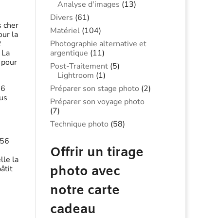
Analyse d'images
(13)
Divers
(61)
s cher
Matériel
(104)
our la
Photographie alternative et
2
argentique
(11)
 La
 pour
Post-Traitement
(5)
Lightroom
(1)
Préparer son stage photo
(2)
56
ous
Préparer son voyage photo
(7)
Technique photo
(58)
 56
Offrir un tirage
lle la
photo avec
âtit
notre carte
cadeau