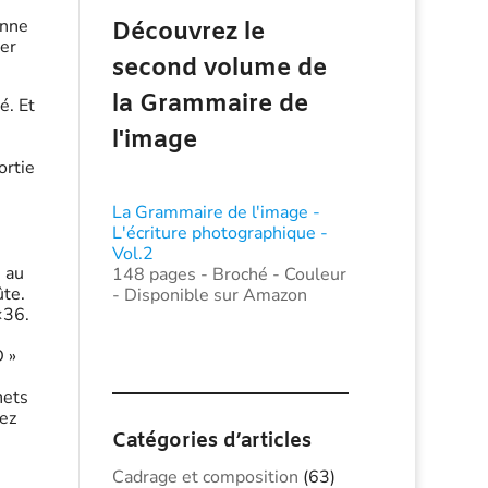
onne
Découvrez le
per
second volume de
la Grammaire de
é. Et
l'image
ortie
La Grammaire de l'image -
L'écriture photographique -
Vol.2
 au
148 pages - Broché - Couleur
ûte.
- Disponible sur Amazon
×36.
 »
nets
ez
Catégories d’articles
Cadrage et composition
(63)