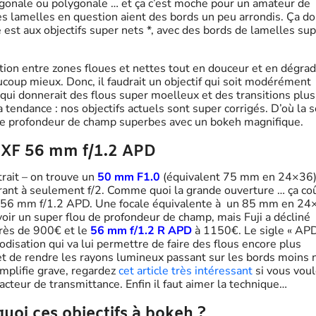
ogonale ou polygonale … et ça c’est moche pour un amateur de
 les lamelles en question aient des bords un peu arrondis. Ça d
 est aux objectifs super nets *, avec des bords de lamelles su
tion entre zones floues et nettes tout en douceur et en dégrad
ucoup mieux. Donc, il faudrait un objectif qui soit modérément
 qui donnerait des flous super moelleux et des transitions plus
 tendance : nos objectifs actuels sont super corrigés. D’où la s
s de profondeur de champ superbes avec un bokeh magnifique.
ji XF 56 mm f/1.2 APD
rtrait – on trouve un
50 mm F1.0
(équivalent 75 mm en 24×36)
uvrant à seulement f/2. Comme quoi la grande ouverture … ça co
 le 56 mm f/1.2 APD. Une focale équivalente à un 85 mm en 24
voir un super flou de profondeur de champ, mais Fuji a décliné
rès de 900€ et le
56 mm f/1.2 R APD
à 1150€. Le sigle « APD
podisation qui va lui permettre de faire des flous encore plus
met de rendre les rayons lumineux passant sur les bords moins 
implifie grave, regardez
cet article très intéressant
si vous voul
facteur de transmittance. Enfin il faut aimer la technique…
 quoi ces objectifs à bokeh ?