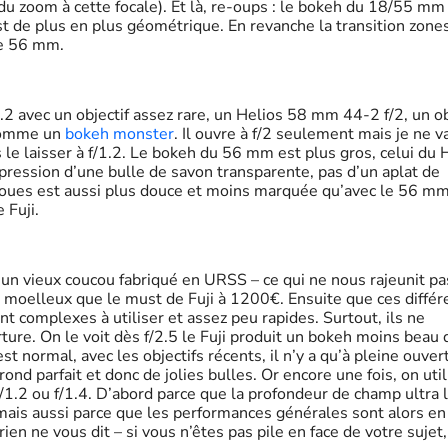
 du zoom à cette focale). Et là, re-oups : le bokeh du 18/55 mm
t de plus en plus géométrique. En revanche la transition zone
le 56 mm.
2 avec un objectif assez rare, un Helios 58 mm 44-2 f/2, un ob
 comme un
bokeh monster
. Il ouvre à f/2 seulement mais je ne v
 le laisser à f/1.2. Le bokeh du 56 mm est plus gros, celui du 
mpression d’une bulle de savon transparente, pas d’un aplat de
 floues est aussi plus douce et moins marquée qu’avec le 56 mm
 Fuji.
d un vieux coucou fabriqué en URSS – ce qui ne nous rajeunit pa
 moelleux que le must de Fuji à 1200€. Ensuite que ces différ
t complexes à utiliser et assez peu rapides. Surtout, ils ne
ture. On le voit dès f/2.5 le Fuji produit un bokeh moins beau 
 normal, avec les objectifs récents, il n’y a qu’à pleine ouver
d parfait et donc de jolies bulles. Or encore une fois, on util
1.2 ou f/1.4. D’abord parce que la profondeur de champ ultra 
 mais aussi parce que les performances générales sont alors en
 rien ne vous dit – si vous n’êtes pas pile en face de votre sujet