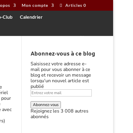
ropos
Mon compte
Articles 0
o-Club
Calendrier
Abonnez-vous à ce blog
Saisissez votre adresse e-
mail pour vous abonner à ce
blog et recevoir un message
lorsqu'un nouvel article est
publié
e
Entrez
riel
votre
l pour
mail
e
Abonnez-vous
e avec
Rejoignez les 3 008 autres
abonnés
rs)