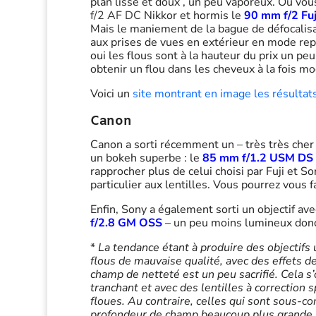
plan lisse et doux , un peu vaporeux. Ou vous
f/2 AF DC
Nikkor et hormis le
90 mm f/2 Fuj
Mais le maniement de la bague de défocalisati
aux prises de vues en extérieur en mode repo
oui les flous sont à la hauteur du prix un pe
obtenir un flou dans les cheveux à la fois m
Voici un
site montrant en image les résultat
Canon
Canon a sorti récemment un – très très cher –
un bokeh superbe : le
85 mm f/1.2 USM DS
rapprocher plus de celui choisi par Fuji et
particulier aux lentilles. Vous pourrez vous 
Enfin, Sony a également sorti un objectif avec 
f/2.8 GM OSS
– un peu moins lumineux donc
*
La tendance étant à produire des objectifs 
flous de mauvaise qualité, avec des effets de 
champ de netteté est un peu sacrifié. Cela s
tranchant et avec des lentilles à correction 
floues. Au contraire, celles qui sont sous-c
profondeur de champ beaucoup plus grande, c