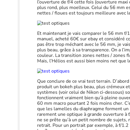
l’ouverture de f/4 cette fois (ouverture maxi
plus rond, plus moelleux. Celui du 56 mm es
nettes / floues est toujours meilleure avec 
Et maintenant je vais comparer le 56 mm f/1.
manuel, acheté 60€ sur ebay et considéré
pas être trop méchant avec le 56 mm, je vais
plus beau, grâce à sa transparence. On a l’i
couleur. La transition zones nettes / zones
Mais, l’Hélios est aussi bien moins net que le
Que conclure de ce vrai test terrain. D’abor
produit un bokeh plus beau, plus crémeux et
systèmes (voir celui de Nikon ci-dessous) son
fonctionnent vraiment bien qu’à pleine ouver
60 mm macro pourtant 2 fois moins cher. C’est
que les lamelles du diaphragme forment un ron
rarement une optique à grande ouverture à f/
ne se prête qu’à un petit nombre de sujets,
retrait. Pour un portrait par exemple, à f/1.2