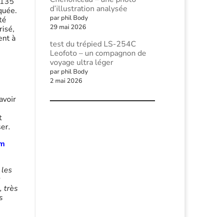
135
d’illustration analysée
iquée.
par phil Body
té
29 mai 2026
risé,
ent à
test du trépied LS-254C
Leofoto – un compagnon de
voyage ultra léger
par phil Body
2 mai 2026
avoir
t
er.
mm
 les
u
, très
s