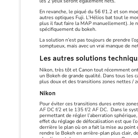
les 2 yeux seront également nets.
En revanche, le piqué du 56 f/1.2 et son moel
autres optiques Fuji. L’Hélios bat tout le mond
plus il faut faire la MAP manuellement). Je n’
spécifiquement du bokeh.
La solution n’est pas toujours de prendre l’
somptueux, mais avec un vrai manque de nett
Les autres solutions techniqu
Nikon, très tôt et Canon tout récemment ont 
un Bokeh de grande qualité. Dans tous les ca
plus doux et des transitions zones nettes / 
Nikon
Pour éviter ces transitions dures entre zones
AF
D
C f/2
et le
135 f/2 AF DC
. Dans le sys
permettant de régler l’aberration sphérique,
effet du réglage de défocalisation est que l
derrière le plan où on a fait la mise au poi
rendre le Bokeh en arrière-plan plus clair, d