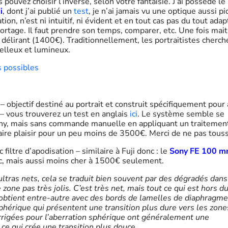
 pouvez choisir l’inverse, selon votre fantaisie. J’ai possédé le
i
, dont j’ai publié un
test
, je n’ai jamais vu une optique aussi p
on, n’est ni intuitif, ni évident et en tout cas pas du tout adap
rtage. Il faut prendre son temps, comparer, etc. Une fois mait
u délirant (1400€). Traditionnellement, les portraitistes cherch
oelleux et lumineux.
s possibles
 objectif destiné au portrait et construit spécifiquement pour 
– vous trouverez un test en anglais
ici
. Le système semble se
 Sony, mais sans commande manuelle en appliquant un traitemen
faire plaisir pour un peu moins de 3500€. Merci de ne pas touss
filtre d’apodisation – similaire à Fuji donc : le
Sony FE 100 
, mais aussi moins cher à 1500€ seulement.
ultras nets, cela se traduit bien souvent par des dégradés dans
zone pas très jolis. C’est très net, mais tout ce qui est hors d
’obtient entre-autre avec des bords de lamelles de diaphragme
sphérique qui présentent une transition plus dure vers les zone
orrigées pour l’aberration sphérique ont généralement une
e qui crée une transition plus douce.