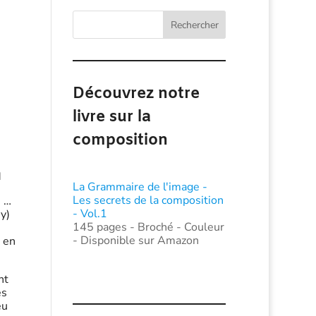
Rechercher
Découvrez notre
livre sur la
composition
n
La Grammaire de l'image -
Les secrets de la composition
e
…
- Vol.1
y)
145 pages - Broché - Couleur
- Disponible sur Amazon
 en
nt
es
eu