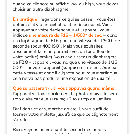
quand ça clignote ou affiche low ou high, vous devez
choisir un autre diaphragme
En pratique
: regardons ce qui se passe : vous êtes
dehors et il y a un ciel bleu et un beau soleil. Vous
appuyez sur votre déclencheur et l’appareil vous
indique
une mesure de F16 – 1/500° de sec.
– donc
un diaphragme de F16 pour une vitesse de 1/500° de
seconde (pour 400 ISO). Mais vous souhaitez
absolument faire un portrait avec un fond flou de
votre petit(e) ami(e). Vous choisissez un diaphragme
de F2,8 – l’appareil vous indique une vitesse de 1/16
000° – or votre appareil (supposons) ne possède pas
cette vitesse et donc il clignote pour vous avertir que
cela ne va pas produire une exposition de qualité …
Que se passera t-il si vous appuyez quand même :
l’appareil va faire docilement la photo, mais elle sera
trop claire car elle aura reçu 2 fois trop de lumière .
Bref dans ce cas, marche arrière, il vous suffit de
tourner votre molette jusqu’à ce que ce clignotement
s’arrête
Bien, voyons maintenant le second des modes