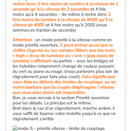
rentre donc 2 fois moins de lumière à la vitesse de 1
seconde qu’à la vitesse de 2 secondes
et 4 fois
moins qu’à 4 secondes – de même il rentre donc
2
fois moins de lumière à la vitesse de 8000 qu’à la
vitesse de 4000
et 4 fois moins qu’à 2000 (nous
sommes en fraction de seconde)
Attention
: en mode priorité à la vitesse comme en
mode priorité ouverture,
il peut arriver aussi que le
chiffre clignote ou sur certains Nikon que les mots
« high » (trop de lumière) ou « low » (pas assez de
lumière) s’affichent
ou parfois – avec les bridges et
les hybrides notamment change de couleur passant
du vert ou jaune au rouge. (nous parlerons plus loin de
clignotement pour faire plus court).
Cela signifie que
vous êtes en dehors des limites de couplage, ou en
moins barbare que le couple diaphragme / vitesse
que vous avez choisi est impossible.
Bon, je vous renvoie à la section Priorité ouverture
pour les détails. Le principe est le même.
Bref dans le cas d’un clignotement, marche arrière, il
vous suffit de tourner votre molette jusqu’à ce que ce
clignotement s’arrête