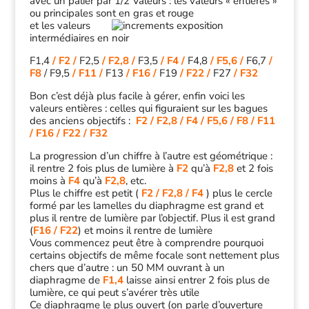
avec un palier par 1/2 Valeurs : les valeurs « entières »
ou principales sont en gras et rouge
et les valeurs
intermédiaires en noir
F1,4
/ F2 /
F2,5
/ F2,8 /
F3,5
/ F4 /
F4,8
/ F5,6 /
F6,7
/
F8
/ F9,5
/ F11 /
F13
/ F16 /
F19
/ F22 /
F27
/ F32
Bon c’est déjà plus facile à gérer, enfin voici les
valeurs entières : celles qui figuraient sur les bagues
des anciens objectifs :
F2 / F2,8 / F4 / F5,6 / F8 / F11
/ F16 / F22 / F32
La progression d’un chiffre à l’autre est géométrique :
il rentre 2 fois plus de lumière à
F2
qu’à
F2,8
et 2 fois
moins à
F4
qu’à
F2,8
, etc.
Plus le chiffre est petit (
F2 / F2,8 / F4
) plus le cercle
formé par les lamelles du diaphragme est grand et
plus il rentre de lumière par l’objectif. Plus il est grand
(
F16 / F22
) et moins il rentre de lumière
Vous commencez peut être à comprendre pourquoi
certains objectifs de même focale sont nettement plus
chers que d’autre : un 50 MM ouvrant à un
diaphragme de
F1,4
laisse ainsi entrer 2 fois plus de
lumière, ce qui peut s’avérer très utile
Ce diaphragme le plus ouvert (on parle d’ouverture