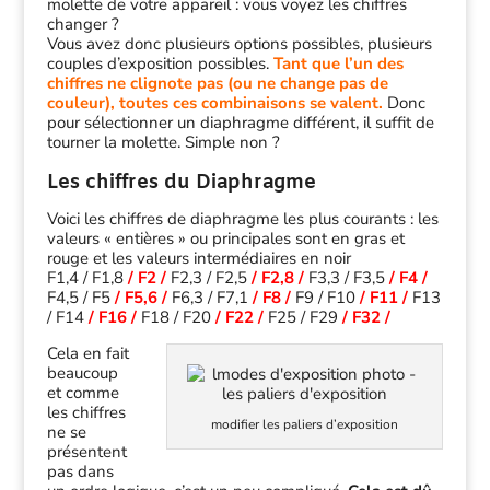
molette de votre appareil : vous voyez les chiffres
changer ?
Vous avez donc plusieurs options possibles, plusieurs
couples d’exposition possibles.
Tant que l’un des
chiffres ne clignote pas (ou ne change pas de
couleur), toutes ces combinaisons se valent.
Donc
pour sélectionner un diaphragme différent, il suffit de
tourner la molette. Simple non ?
Les chiffres du Diaphragme
Voici les chiffres de diaphragme les plus courants : les
valeurs « entières » ou principales sont en gras et
rouge et les valeurs intermédiaires en noir
F1,4 / F1,8
/ F2 /
F2,3 / F2,5
/ F2,8 /
F3,3 / F3,5
/ F4 /
F4,5 / F5
/ F5,6 /
F6,3 / F7,1
/ F8 /
F9 / F10
/ F11 /
F13
/ F14
/ F16 /
F18 / F20
/ F22 /
F25 / F29
/ F32 /
Cela en fait
beaucoup
et comme
les chiffres
modifier les paliers d’exposition
ne se
présentent
pas dans