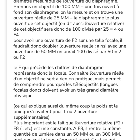
diamètre mesurable de l’ouverture du diaphragme.
Prenons un objectif de 100 MM – une fois ouvert à
fond son diaphragme, on le mesure et on trouve une
ouverture réelle de 25 MM – le diaphragme le plus
ouvert de cet objectif (on dit aussi l’ouverture relative)
de cet objectif sera donc de 100 divisé par 25 = 4 ou
F4
pour avoir une ouverture de F2 sur une telle focale, il
faudrait donc doubler l’ouverture réelle : ainsi avec une
ouverture de 50 MM on aurait 100 divisé par 50 = 2
ou F2
le F qui précède les chiffres de diaphragme
représente donc la focale. Connaitre l’ouverture réelle
d’un objectif ne sert à rien en pratique, mais permet
de comprendre pourquoi les téléobjectifs (longues
focales donc) doivent avoir un très grand diamètre
physique
(ce qui explique aussi du même coup le poids et le
prix qui s’envolent pour 1 ou 2 ouverture
supplémentaires)
Plus important est le fait que l’ouverture relative (F2 /
F8 / , etc) est une constante. A F8, il rentre la même
quantité de lumière dans un 50 MM ou un 300 MM,
quel que soit le type d’appareil aussi. C’est ce qui