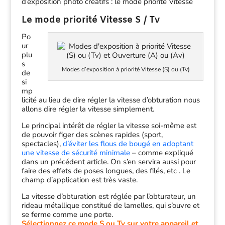
d’exposition photo créatifs : le mode priorité Vitesse
Le mode priorité Vitesse S / Tv
Po
ur
plu
s
Modes d’exposition à priorité Vitesse (S) ou (Tv)
de
si
mp
licité au lieu de dire régler la vitesse d’obturation nous
allons dire régler la vitesse simplement.
Le principal intérêt de régler la vitesse soi-même est
de pouvoir figer des scènes rapides (sport,
spectacles),
d’éviter les flous de bougé en adoptant
une vitesse de sécurité minimale
– comme expliqué
dans un précédent article. On s’en servira aussi pour
faire des effets de poses longues, des filés, etc . Le
champ d’application est très vaste.
La vitesse d’obturation est réglée par l’obturateur, un
rideau métallique constitué de lamelles, qui s’ouvre et
se ferme comme une porte.
Sélectionnez ce mode S ou Tv sur votre appareil et