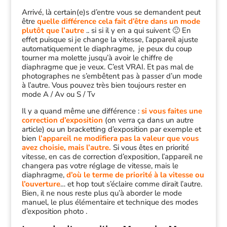
Arrivé, là certain(e)s d’entre vous se demandent peut
être
quelle différence cela fait d’être dans un mode
plutôt que l’autre
.. si si il y en a qui suivent 🙂 En
effet puisque si je change la vitesse, l’appareil ajuste
automatiquement le diaphragme, je peux du coup
tourner ma molette jusqu’à avoir le chiffre de
diaphragme que je veux. C’est VRAI. Et pas mal de
photographes ne s’embêtent pas à passer d’un mode
à l’autre. Vous pouvez très bien toujours rester en
mode A / Av ou S / Tv
Il y a quand même une différence :
si vous faites une
correction d’exposition
(on verra ça dans un autre
article) ou un bracketting d’exposition par exemple et
bien
l’appareil ne modifiera pas la valeur que vous
avez choisie, mais l’autre.
Si vous êtes en priorité
vitesse, en cas de correction d’exposition, l’appareil ne
changera pas votre réglage de vitesse, mais le
diaphragme,
d’où le terme de priorité à la vitesse ou
l’ouverture
… et hop tout s’éclaire comme dirait l’autre.
Bien, il ne nous reste plus qu’à aborder le mode
manuel, le plus élémentaire et technique des modes
d’exposition photo .