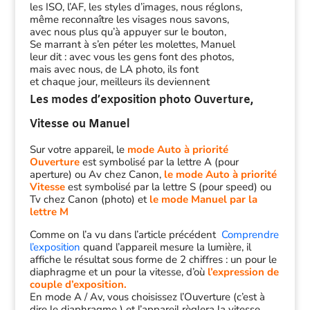
les ISO, l’AF, les styles d’images, nous réglons,
même reconnaître les visages nous savons,
avec nous plus qu’à appuyer sur le bouton,
Se marrant à s’en péter les molettes, Manuel
leur dit : avec vous les gens font des photos,
mais avec nous, de LA photo, ils font
et chaque jour, meilleurs ils deviennent
Les modes d’exposition photo Ouverture,
Vitesse ou Manuel
Sur votre appareil, le
mode Auto à priorité
Ouverture
est symbolisé par la lettre A (pour
aperture) ou Av chez Canon,
le mode Auto à priorité
Vitesse
est symbolisé par la lettre S (pour speed) ou
Tv chez Canon (photo) et
le mode Manuel par la
lettre M
Comme on l’a vu dans l’article précédent
Comprendre
l’exposition
quand l’appareil mesure la lumière, il
affiche le résultat sous forme de 2 chiffres : un pour le
diaphragme et un pour la vitesse, d’où
l’expression de
couple d’exposition.
En mode A / Av, vous choisissez l’Ouverture (c’est à
dire le diaphragme ) et l’appareil règlera la vitesse