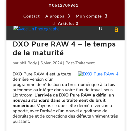
0612709961
Contact
A propos
Mon compte
Articles 0
DXO Pure RAW 4 – le temps
de la maturité
par
phil Body
|
5,Mar, 2024
|
Post-Traitement
DXO Pure RAW 4 est la toute
dernière version d’un
programme de réduction du bruit numérique à la fois
autonome ou intégré dans votre flux de travail sous
Lightroom.
L’arrivée de DXO Pure RAW a défini un
nouveau standard dans le traitement du bruit
numérique.
Voyons ce que cette dernière version a
apporté, avec l’arrivée d’un nouvel algorithme de
débruitage et de corrections des défauts vraiment très
puissant.