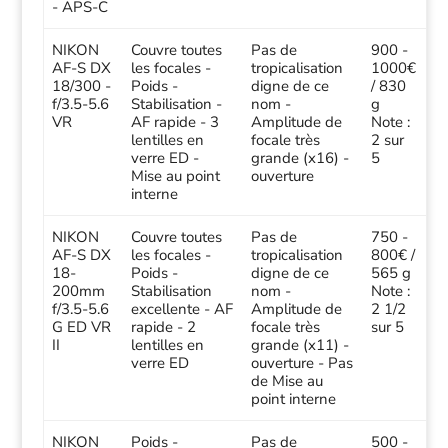
- APS-C
NIKON
Couvre toutes
Pas de
900 -
AF-S DX
les focales -
tropicalisation
1000€
18/300 -
Poids -
digne de ce
/ 830
f/3.5-5.6
Stabilisation -
nom -
g
VR
AF rapide - 3
Amplitude de
Note :
lentilles en
focale très
2 sur
verre ED -
grande (x16) -
5
Mise au point
ouverture
interne
NIKON
Couvre toutes
Pas de
750 -
AF-S DX
les focales -
tropicalisation
800€ /
18-
Poids -
digne de ce
565 g
200mm
Stabilisation
nom -
Note :
f/3.5-5.6
excellente - AF
Amplitude de
2 1/2
G ED VR
rapide - 2
focale très
sur 5
II
lentilles en
grande (x11) -
verre ED
ouverture - Pas
de Mise au
point interne
NIKON
Poids -
Pas de
500 -