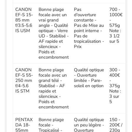
CANON
Bonne plage
Pas
700 -
EF-S 15-
focale avec un
d'ouverture
1000€
85 mm
vrai grand
constante -
-
f/3.5-5.6
angle - Qualité
Pas de Mise au
575g
IS USM
optique - Verre
point interne -
Note :
UD - Stabilisé -
Pas de
3 1/2
AF rapide et
tropicalisation -
sur 5
silencieux -
Prix
Poids et
encombrement
CANON
Bonne plage
Qualité optique
300 -
EF-S 55-
focale avec un
- Ouverture
400€
250 mm
grand télé -
limitée - Pare-
-
f/4-5.6
Stabilisé - AF
soleil en option
375g
IS STM
rapide et
Note :
silencieux -
3 sur
Poids et
5
encombrement
PENTAX
Bonne plage
Qualité optique
150 -
DA 18-
focale -
un peu légère -
200€ /
55mm
Tropicalisé -
Ouverture
230g