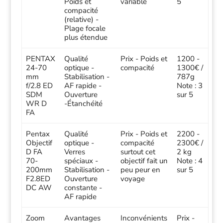
Poids et
variable
5
compacité
(relative) -
Plage focale
plus étendue
PENTAX
Qualité
Prix - Poids et
1200 -
24-70
optique -
compacité
1300€ /
mm
Stabilisation -
787g
f/2.8 ED
AF rapide -
Note : 3
SDM
Ouverture
sur 5
WR D
-Étanchéité
FA
Pentax
Qualité
Prix - Poids et
2200 -
Objectif
optique -
compacité
2300€ /
D FA
Verres
surtout cet
2 kg
70-
spéciaux -
objectif fait un
Note : 4
200mm
Stabilisation -
peu peur en
sur 5
F2.8ED
Ouverture
voyage
DC AW
constante -
AF rapide
Zoom
Avantages
Inconvénients
Prix -