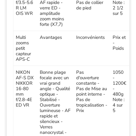
f/3.5-5.6
AF rapide -
Pas de collier
Note :
R LM
verre ED -
de pied
2 1/2
OIS WR
amplitude
sur 5
zoom moins
forte (X7,7)
Multi
Avantages
Inconvénients
Prix et
zooms
-
petit
Poids
capteur
APS-C
NIKON
Bonne plage
Pas
1050
AF-S DX
focale avec un
d'ouverture
-
NIKKOR
vrai grand
constante -
1200€
16-80
angle - Qualité
Pas de Mise au
-
mm
optique -
point interne -
480g
f/2.8-4E
Stabilisé -
Pas de
Note :
ED VR
Ouverture
tropicalisation -
4 sur
lumineuse - AF
Prix
5
rapide et
silencieux -
Verres
nanocrystal -