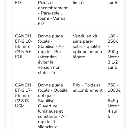
ED
Poids et
limitée
sur 5
encombrement
- Pare-soleil
fourni - Verres
ED
CANON
Bonne plage
Vendu en kit
180 -
EF-S 18-
focale -
sans pare-
250€
55 mm
Stabilisé - AF
soleil - qualité
-
f/3.5-5.6
rapide - Prix
optique un peu
200g
IS II
(attention
légère
Note :
éviter la
3 1/2
version non
sur 5
stabilisé)
CANON
Bonne plage
Prix - Poids et
750 -
EF-S 17-
focale - Qualité
encombrement
1000€
55 mm
optique -
-
f/2.8 IS
Stabilisé -
645g
USM
Ouverture
Note :
lumineuse et
4 sur
constante - AF
5
rapide et
silencieux -