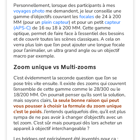
Personnellement, lorsque des participants à mes
voyages photo
me demandent, je leur conseille une
gamme d’objectifs couvrant les
focales
de 24 à 200
MM (pour un
plein capteur
) et pour un petit
capteur
(APS-C)
de 16 ou 18 à 200 MM. Cette gamme
optique, permet de faire face à l’essentiel des besoins
et de couvrir toutes les scènes classiques. A cela on
verra plus loin que l’on peut ajouter une longue focale
pour l’animalier, un ultra grand angle ou un objectif
macro par exemple.
Zoom unique vs Multi-zooms
C’est évidemment la seconde question que l’on se
pose très vite ensuite. Il existe des zooms qui couvrent
l’ensemble de cette gamme comme le 28/300 ou le
18/200 MM. On pourrait penser qu’ils sont la solution,
mais soyons clairs,
la seule bonne raison qui peut
vous pousser à choisir la formule du zoom unique
c’est le poids
. J’entends quelquefois dire, qu’il est plus
sympa de ne pas avoir à changer d’objectifs avec un
tel zoom. C’est sûr mais pourquoi dès lors acheter un
appareil à objectif interchangeable ?
Les bridges ont précisément été inventés pour ça :