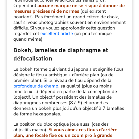
répandue et concerne surtout les séries pros.
Cependant
aucune marque ne se risque à donner de
mesures précises ni de normes
(qui existent
pourtant). Pas forcément un grand critère de choix,
sauf si vous photographiez souvent en environnement
difficile. Si vous voulez approfondir cette question
regardez cet
excellent article
(un peu technique
quand même)
Bokeh, lamelles de diaphragme et
défocalisation
Le bokeh (terme qui vient du japonais et signifie flou)
désigne le flou « artistique » d’arrière plan (ou de
premier plan). Si le niveau de flou dépend de la
profondeur de champ
, sa qualité (plus ou moins
moelleux …) dépend en partie de la conception de
l’objectif. Un objectif possédant des lamelles de
diaphragmes nombreuses (8 à 9) et arrondies
donnera un bokeh plus joli qu’un objectif à 7 lamelles
de forme hexagonales.
La position du bloc optique joue aussi (cas des
objectifs macro).
Si vous aimez ces flous d’arrière
plan, une focale fixe ou un zoom pro à grande