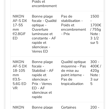
Poids et
encombrement
NIKON
Bonne plage
Pas de
1500
AF-S DX
focale - Qualité
stabilisation -
-
17-55
optique -
Poids et
1700€
mm
Ouverture
encombrement
/ 755g
f/2.8GIF
lumineuse et
- Prix
Note :
ED
constante - AF
3 1/2
rapide et
sur 5
silencieux -
Verres ED
NIKON
Bonne plage
Qualité optique
300 -
AF-S DX
focale -
moyenne - Pas
400€ /
18-105
Stabilisé - AF
de mise au
420g
mm
rapide et
point interne -
Note :
f/3.5-
silencieux -
Pas de
3 sur
5.6G ED
Prix - Verres
tropicalisation
5
VR
ED - AF
silencieux et
rapide
NIKON
Bonne plage
Certaines
200 -