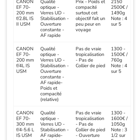
CANON
Qualité
Prix - Poids et
2150
EF 70-
optique -
compacité
2500€ /
200 mm
Verres UD -
surtout cet
1490g
f/2.8L IS
Stabilisation -
objectif fait un
Note : 4
II USM
Ouverture
peu peur en
sur 5
constante -
voyage
AF rapide
CANON
Qualité
Pas de vraie
1300 -
EF 70-
optique -
tropicalisation
1500€ /
200 mm
Verres UD -
- Pas de
760g
f/4L IS
Stabilisation -
Collier de pied
Note : 4
USM
Ouverture
sur 5
constante -
AF rapide-
Poids et
compacité
(relative)
CANON
Qualité
Pas de vraie
1300 -
EF 70-
optique -
tropicalisation
1600€ /
300 mm
Verres UD -
- Pas de
1050g
f/4-5.6 L
Stabilisation -
Collier de pied
Note : 3
IS USM
AF rapide-
- Ouverture
1/2 sur