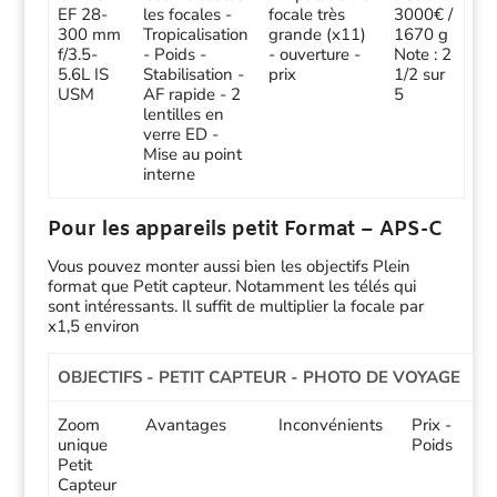
EF 28-
les focales -
focale très
3000€ /
300 mm
Tropicalisation
grande (x11)
1670 g
f/3.5-
- Poids -
- ouverture -
Note : 2
5.6L IS
Stabilisation -
prix
1/2 sur
USM
AF rapide - 2
5
lentilles en
verre ED -
Mise au point
interne
Pour les appareils petit Format – APS-C
Vous pouvez monter aussi bien les objectifs Plein
format que Petit capteur. Notamment les télés qui
sont intéressants. Il suffit de multiplier la focale par
x1,5 environ
OBJECTIFS - PETIT CAPTEUR - PHOTO DE VOYAGE
Zoom
Avantages
Inconvénients
Prix -
unique
Poids
Petit
Capteur