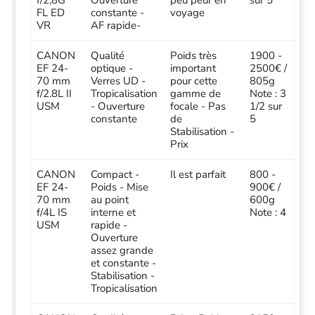
f/2,8G
Ouverture
peu peur en
sur 5
FL ED
constante -
voyage
VR
AF rapide-
CANON
Qualité
Poids très
1900 -
EF 24-
optique -
important
2500€ /
70 mm
Verres UD -
pour cette
805g
f/2.8L II
Tropicalisation
gamme de
Note : 3
USM
- Ouverture
focale - Pas
1/2 sur
constante
de
5
Stabilisation -
Prix
CANON
Compact -
Il est parfait
800 -
EF 24-
Poids - Mise
900€ /
70 mm
au point
600g
f/4L IS
interne et
Note : 4
USM
rapide -
Ouverture
assez grande
et constante -
Stabilisation -
Tropicalisation