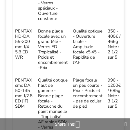
- Verres
spéciaux -
Ouverture
constante
PENTAX
Bonne plage
Qualité optique
350 -
HD-DA
focale avec un
- Ouverture
400€ /
55-300
grand télé -
faible -
466g
mm f/4-
Verres ED -
Amplitude
Note :
5.8 ED
Tropicalisé -
focale x5.45 -
2 1/2
WR
Poids et
Rapidité de
sur 5
encombrement
l'AF
-Prix
PENTAX
Qualité optique
Plage focale
990 -
smc DA
haut de
un peu courte -
1200€
50-135
gamme -
Prix - Poids et
/ 685g
mm f/2.8
Bonne plage
encombrement
Note :
ED [IF]
focale -
- pas de collier
3 1/2
SDM
Retouche du
de pied
sur 5
point manuelle
- Tropicalisé -
AF rapide SDM
Share This
- Verres