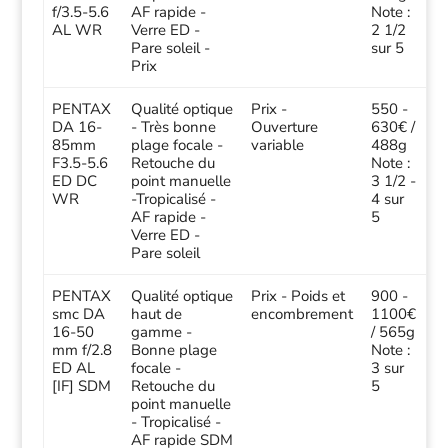
f/3.5-5.6
AF rapide -
Note :
AL WR
Verre ED -
2 1/2
Pare soleil -
sur 5
Prix
PENTAX
Qualité optique
Prix -
550 -
DA 16-
- Très bonne
Ouverture
630€ /
85mm
plage focale -
variable
488g
F3.5-5.6
Retouche du
Note :
ED DC
point manuelle
3 1/2 -
WR
-Tropicalisé -
4 sur
AF rapide -
5
Verre ED -
Pare soleil
PENTAX
Qualité optique
Prix - Poids et
900 -
smc DA
haut de
encombrement
1100€
16-50
gamme -
/ 565g
mm f/2.8
Bonne plage
Note :
ED AL
focale -
3 sur
[IF] SDM
Retouche du
5
point manuelle
- Tropicalisé -
AF rapide SDM