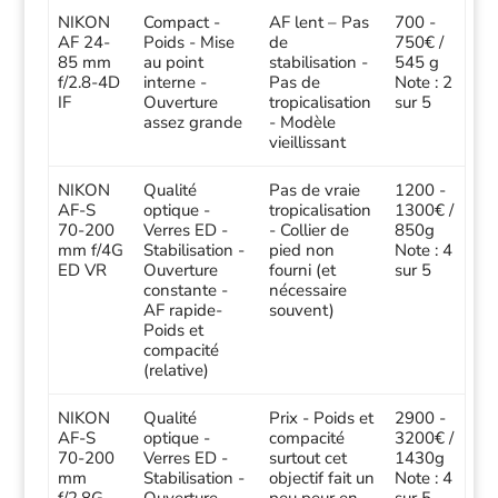
NIKON
Compact -
AF lent – Pas
700 -
AF 24-
Poids - Mise
de
750€ /
85 mm
au point
stabilisation -
545 g
f/2.8-4D
interne -
Pas de
Note : 2
IF
Ouverture
tropicalisation
sur 5
assez grande
- Modèle
vieillissant
NIKON
Qualité
Pas de vraie
1200 -
AF-S
optique -
tropicalisation
1300€ /
70-200
Verres ED -
- Collier de
850g
mm f/4G
Stabilisation -
pied non
Note : 4
ED VR
Ouverture
fourni (et
sur 5
constante -
nécessaire
AF rapide-
souvent)
Poids et
compacité
(relative)
NIKON
Qualité
Prix - Poids et
2900 -
AF-S
optique -
compacité
3200€ /
70-200
Verres ED -
surtout cet
1430g
mm
Stabilisation -
objectif fait un
Note : 4