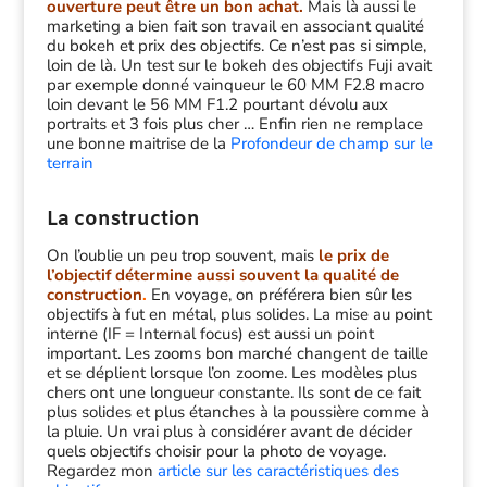
ouverture peut être un bon achat.
Mais là aussi le
marketing a bien fait son travail en associant qualité
du bokeh et prix des objectifs. Ce n’est pas si simple,
loin de là. Un test sur le bokeh des objectifs Fuji avait
par exemple donné vainqueur le 60 MM F2.8 macro
loin devant le 56 MM F1.2 pourtant dévolu aux
portraits et 3 fois plus cher … Enfin rien ne remplace
une bonne maitrise de la
Profondeur de champ sur le
terrain
La construction
On l’oublie un peu trop souvent, mais
le prix de
l’objectif détermine aussi souvent la qualité de
construction
.
En voyage, on préférera bien sûr les
objectifs à fut en métal, plus solides. La mise au point
interne (IF = Internal focus) est aussi un point
important. Les zooms bon marché changent de taille
et se déplient lorsque l’on zoome. Les modèles plus
chers ont une longueur constante. Ils sont de ce fait
plus solides et plus étanches à la poussière comme à
la pluie. Un vrai plus à considérer avant de décider
quels objectifs choisir pour la photo de voyage.
Regardez mon
article sur les caractéristiques des