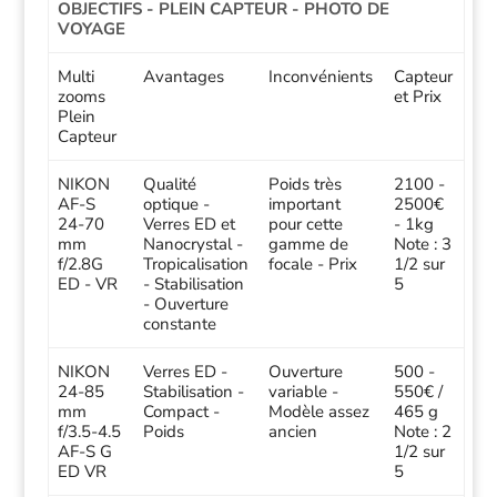
OBJECTIFS - PLEIN CAPTEUR - PHOTO DE
VOYAGE
Multi
Avantages
Inconvénients
Capteur
zooms
et Prix
Plein
Capteur
NIKON
Qualité
Poids très
2100 -
AF-S
optique -
important
2500€
24-70
Verres ED et
pour cette
- 1kg
mm
Nanocrystal -
gamme de
Note : 3
f/2.8G
Tropicalisation
focale - Prix
1/2 sur
ED - VR
- Stabilisation
5
- Ouverture
constante
NIKON
Verres ED -
Ouverture
500 -
24-85
Stabilisation -
variable -
550€ /
mm
Compact -
Modèle assez
465 g
f/3.5-4.5
Poids
ancien
Note : 2
AF-S G
1/2 sur
ED VR
5