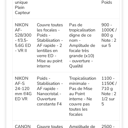
unique
Poids
Plein
Capteur
NIKON
Couvre toutes
Pas de
900 -
AF-
les focales -
tropicalisation
1000€ /
S28/300
Poids -
digne de ce
800 g
- f/3.5-
Stabilisation -
nom -
Note : 2
5.6G ED
AF rapide - 2
Amplitude de
sur 5
- VR II
lentilles en
focale très
verre ED -
grande (x10)
Mise au point
- ouverture -
interne
Qualité
NIKON
Poids -
Tropicalisation
1100 -
AF-S
Stabilisation -
minimale -
1150€ /
24-120
AF rapide -
Pas de Mise
710 g
mm f/4G
Nanocristal -
au Point
Note : 2
ED VR
Ouverture
interne - Ne
1/2 sur
constante F4
couvre pas
5
toutes les
focales
CANON
Couvre toutes
Amplitude de
2500 -