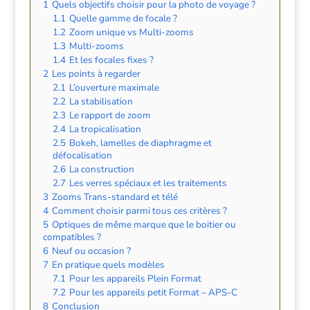
1
Quels objectifs choisir pour la photo de voyage ?
1.1
Quelle gamme de focale ?
1.2
Zoom unique vs Multi-zooms
1.3
Multi-zooms
1.4
Et les focales fixes ?
2
Les points à regarder
2.1
L’ouverture maximale
2.2
La stabilisation
2.3
Le rapport de zoom
2.4
La tropicalisation
2.5
Bokeh, lamelles de diaphragme et
défocalisation
2.6
La construction
2.7
Les verres spéciaux et les traitements
3
Zooms Trans-standard et télé
4
Comment choisir parmi tous ces critères ?
5
Optiques de même marque que le boitier ou
compatibles ?
6
Neuf ou occasion ?
7
En pratique quels modèles
7.1
Pour les appareils Plein Format
7.2
Pour les appareils petit Format – APS-C
8
Conclusion