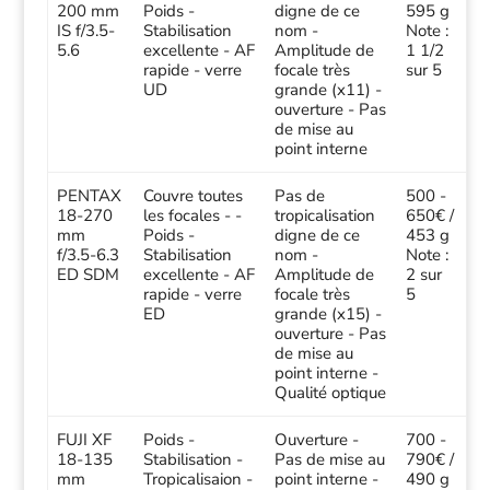
200 mm
Poids -
digne de ce
595 g
IS f/3.5-
Stabilisation
nom -
Note :
5.6
excellente - AF
Amplitude de
1 1/2
rapide - verre
focale très
sur 5
UD
grande (x11) -
ouverture - Pas
de mise au
point interne
PENTAX
Couvre toutes
Pas de
500 -
18-270
les focales - -
tropicalisation
650€ /
mm
Poids -
digne de ce
453 g
f/3.5-6.3
Stabilisation
nom -
Note :
ED SDM
excellente - AF
Amplitude de
2 sur
rapide - verre
focale très
5
ED
grande (x15) -
ouverture - Pas
de mise au
point interne -
Qualité optique
FUJI XF
Poids -
Ouverture -
700 -
18-135
Stabilisation -
Pas de mise au
790€ /
mm
Tropicalisaion -
point interne -
490 g