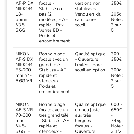
AF-P DX
focale -
versions non
350€
NIKKOR
Stabilisé ou
stabilisées -
-
18-
pas (2
Vendu en kit
205g
55mm
modèles) - AF
sans pare-
Note :
f/3.5–
rapide - Prix -
soleil
3 sur
5.6G
Verres ED -
5
Poids et
encombrement
NIKON
Bonne plage
Qualité optique
300 -
AF-S DX
focale avec un
- Ouverture
350€
NIKKOR
grand télé -
limitée - Pare-
-
55-200
Stabilisé - AF
soleil en option
300g
mm f/4-
rapide et
Note :
5.6G VR
silencieux -
2 sur
Poids et
5
encombrement
NIKON
Bonne plage
Qualité optique
600 -
AF-S VR
focale avec un
un peu juste
650€
70-300
très grand télé
aux très
-
mm
- Stabilisé - AF
longues
745g
f/4.5-
rapide et
focales -
Note :
5.6G IF
silencieux -
Ouverture
3 1/2