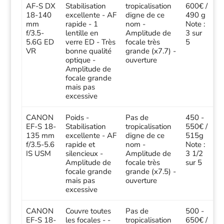
AF-S DX
Stabilisation
tropicalisation
600€ /
18-140
excellente - AF
digne de ce
490 g
mm
rapide - 1
nom -
Note :
f/3.5-
lentille en
Amplitude de
3 sur
5.6G ED
verre ED - Très
focale très
5
VR
bonne qualité
grande (x7.7) -
optique -
ouverture
Amplitude de
focale grande
mais pas
excessive
CANON
Poids -
Pas de
450 -
EF-S 18-
Stabilisation
tropicalisation
550€ /
135 mm
excellente - AF
digne de ce
515g
f/3.5-5.6
rapide et
nom -
Note :
IS USM
silencieux -
Amplitude de
3 1/2
Amplitude de
focale très
sur 5
focale grande
grande (x7.5) -
mais pas
ouverture
excessive
CANON
Couvre toutes
Pas de
500 -
EF-S 18-
les focales - -
tropicalisation
650€ /