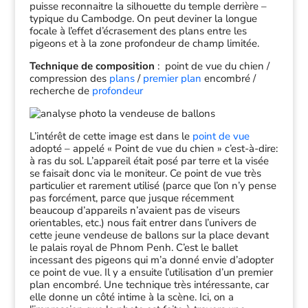
puisse reconnaitre la silhouette du temple derrière –
typique du Cambodge. On peut deviner la longue
focale à l’effet d’écrasement des plans entre les
pigeons et à la zone profondeur de champ limitée.
Technique de composition
: point de vue du chien /
compression des
plans
/
premier plan
encombré /
recherche de
profondeur
L’intérêt de cette image est dans le
point de vue
adopté – appelé « Point de vue du chien » c’est-à-dire:
à ras du sol. L’appareil était posé par terre et la visée
se faisait donc via le moniteur. Ce point de vue très
particulier et rarement utilisé (parce que l’on n’y pense
pas forcément, parce que jusque récemment
beaucoup d’appareils n’avaient pas de viseurs
orientables, etc.) nous fait entrer dans l’univers de
cette jeune vendeuse de ballons sur la place devant
le palais royal de Phnom Penh. C’est le ballet
incessant des pigeons qui m’a donné envie d’adopter
ce point de vue. Il y a ensuite l’utilisation d’un premier
plan encombré. Une technique très intéressante, car
elle donne un côté intime à la scène. Ici, on a