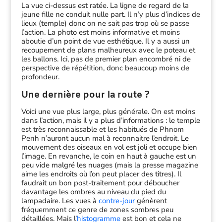
La vue ci-dessus est ratée. La ligne de regard de la
jeune fille ne conduit nulle part. Il n’y plus d’indices de
lieux (temple) donc on ne sait pas trop où se passe
l’action. La photo est moins informative et moins
aboutie d’un point de vue esthétique. Il y a aussi un
recoupement de plans malheureux avec le poteau et
les ballons. Ici, pas de premier plan encombré ni de
perspective de répétition, donc beaucoup moins de
profondeur.
Une dernière pour la route ?
Voici une vue plus large, plus générale. On est moins
dans l’action, mais il y a plus d’informations : le temple
est très reconnaissable et les habitués de Phnom
Penh n’auront aucun mal à reconnaitre l’endroit. Le
mouvement des oiseaux en vol est joli et occupe bien
l’image. En revanche, le coin en haut à gauche est un
peu vide malgré les nuages (mais la presse magazine
aime les endroits où l’on peut placer des titres). Il
faudrait un bon post-traitement pour déboucher
davantage les ombres au niveau du pied du
lampadaire. Les vues à
contre-jour
génèrent
fréquemment ce genre de zones sombres peu
détaillées. Mais l’
histogramme
est bon et cela ne