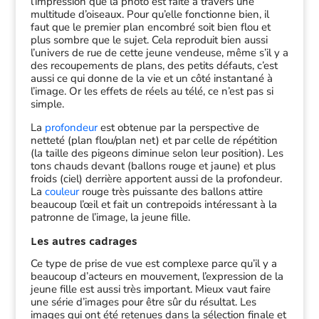
l’impression que la photo est faite à travers une
multitude d’oiseaux. Pour qu’elle fonctionne bien, il
faut que le premier plan encombré soit bien flou et
plus sombre que le sujet. Cela reproduit bien aussi
l’univers de rue de cette jeune vendeuse, même s’il y a
des recoupements de plans, des petits défauts, c’est
aussi ce qui donne de la vie et un côté instantané à
l’image. Or les effets de réels au télé, ce n’est pas si
simple.
La
profondeur
est obtenue par la perspective de
netteté (plan flou/plan net) et par celle de répétition
(la taille des pigeons diminue selon leur position). Les
tons chauds devant (ballons rouge et jaune) et plus
froids (ciel) derrière apportent aussi de la profondeur.
La
couleur
rouge très puissante des ballons attire
beaucoup l’œil et fait un contrepoids intéressant à la
patronne de l’image, la jeune fille.
Les autres cadrages
Ce type de prise de vue est complexe parce qu’il y a
beaucoup d’acteurs en mouvement, l’expression de la
jeune fille est aussi très important. Mieux vaut faire
une série d’images pour être sûr du résultat. Les
images qui ont été retenues dans la sélection finale et