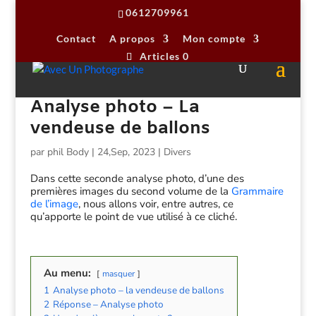
0612709961
Contact
A propos
Mon compte
Articles 0
Analyse photo – La
vendeuse de ballons
par
phil Body
|
24,Sep, 2023
|
Divers
Dans cette seconde analyse photo, d’une des
premières images du second volume de la
Grammaire
de l’image
, nous allons voir, entre autres, ce
qu’apporte le point de vue utilisé à ce cliché.
Au menu:
masquer
1
Analyse photo – la vendeuse de ballons
2
Réponse – Analyse photo