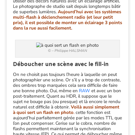
utiliser des décors naturels avec un éclairage artificiel.
Le photographe de studio sait depuis longtemps bâtir
de superbes lumières.
Aujourd’hui avec les systèmes
multi-flash à déclenchement radio (et leur petit
prix), il est possible de monter un éclairage 3 points
dans la rue aussi facilement.
© – Philippe HALSMAN
Déboucher une scène avec le fill-in
On ne choisit pas toujours l’heure à laquelle on peut
photographier une scène. Or s’il y a trop de contraste,
des ombres trop marquées cela sera difficile de faire
une bonne photo. Oui, même en
RAW
et avec un bon
post-traitement. Quant au HDR, il suppose que le
sujet ne bouge pas (ou presque) et là encore le rendu
naturel est difficile à obtenir.
Voilà aussi simplement
à quoi sert un flash en photo
.
cette fonction est
aujourd’hui parfaitement gérée par les modes TTL que
l’on peut compenser. Cerise sur le cobra, nombre de
flashs permettent maintenant la synchronisation
haute vitesse (FP). Ce qui permet de déboucher même