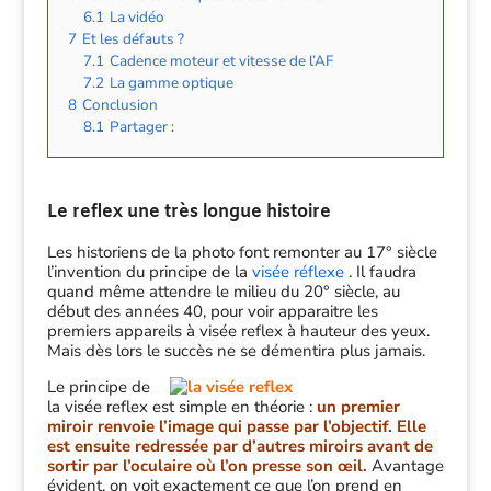
6.1
La vidéo
7
Et les défauts ?
7.1
Cadence moteur et vitesse de l’AF
7.2
La gamme optique
8
Conclusion
8.1
Partager :
Le reflex une très longue histoire
Les historiens de la photo font remonter au 17° siècle
l’invention du principe de la
visée réflexe
. Il faudra
quand même attendre le milieu du 20° siècle, au
début des années 40, pour voir apparaitre les
premiers appareils à visée reflex à hauteur des yeux.
Mais dès lors le succès ne se démentira plus jamais.
Le principe de
la visée reflex est simple en théorie :
un premier
miroir renvoie l’image q
ui passe par l’objectif. Elle
est ensuite
redressée par d’autres miroirs avant de
sortir par l’oculaire où l’on presse son œil.
Avantage
évident, on voit exactement ce que l’on prend en