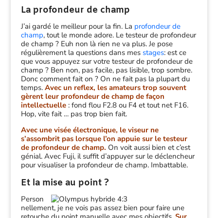
La profondeur de champ
J’ai gardé le meilleur pour la fin. La
profondeur de
champ
, tout le monde adore. Le testeur de profondeur
de champ ? Euh non là rien ne va plus. Je pose
régulièrement la questions dans mes
stages
: est ce
que vous appuyez sur votre testeur de profondeur de
champ ? Ben non, pas facile, pas lisible, trop sombre.
Donc comment fait on ? On ne fait pas la plupart du
temps.
Avec un reflex, les amateurs trop souvent
gèrent leur profondeur de champ de façon
intellectuelle
: fond flou F2.8 ou F4 et tout net F16.
Hop, vite fait … pas trop bien fait.
Avec une visée électronique, le viseur ne
s’assombrit pas lorsque l’on appuie sur le testeur
de profondeur de champ.
On voit aussi bien et c’est
génial. Avec Fuji, il suffit d’appuyer sur le déclencheur
pour visualiser la profondeur de champ. Imbattable.
Et la mise au point ?
Person
nellement, je ne vois pas assez bien pour faire une
retouche du point manuelle avec mes objectifs.
Sur