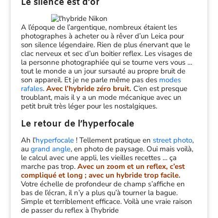
Le silence est d’or
A l’époque de l’argentique, nombreux étaient les
photographes à acheter ou à rêver d’un Leica pour
son silence légendaire. Rien de plus énervant que le
clac nerveux et sec d’un boitier reflex. Les visages de
la personne photographiée qui se tourne vers vous …
tout le monde a un jour sursauté au propre bruit de
son appareil. Et je ne parle même pas des
modes
rafales
.
Avec l’hybride zéro bruit.
C’en est presque
troublant, mais il y a un mode mécanique avec un
petit bruit très léger pour les nostalgiques.
Le retour de l’hyperfocale
Ah l’
hyperfocale
! Tellement pratique en
street photo
,
au
grand angle
, en photo de paysage. Oui mais voilà,
le calcul avec une appli, les vieilles recettes … ça
marche pas trop.
Avec un zoom et un reflex, c’est
compliqué et long ; avec un hybride trop facile.
Votre échelle de profondeur de champ s’affiche en
bas de l’écran, il n’y a plus qu’à tourner la bague.
Simple et terriblement efficace. Voilà une vraie raison
de passer du reflex à l’hybride